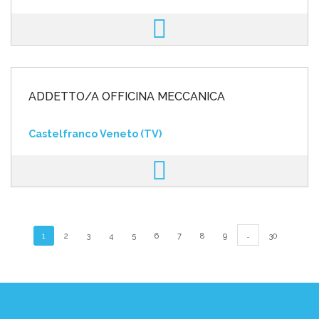
ADDETTO/A OFFICINA MECCANICA
Castelfranco Veneto (TV)
…
1
2
3
4
5
6
7
8
9
30