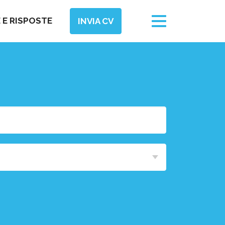
Toggle
E RISPOSTE
INVIA CV
navigation
Area
Funzionale