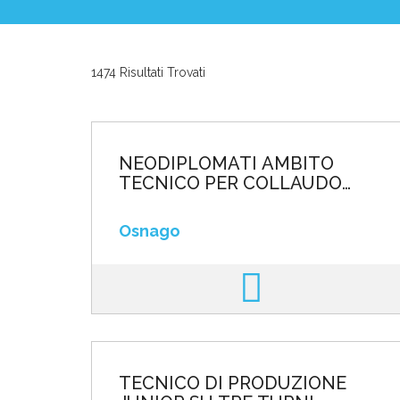
News ed Eventi
1474 Risultati Trovati
Domande e Ris
Lavora con noi
NEODIPLOMATI AMBITO
TECNICO PER COLLAUDO
SCHEDE ELETTRONICHE O
LINEE DI PRODUZIONE
Osnago
AMBITO ELETTRONIC
Area riservata
INVIA CV
TECNICO DI PRODUZIONE