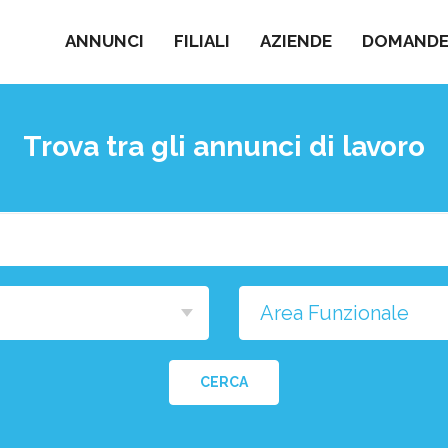
ANNUNCI
FILIALI
AZIENDE
DOMANDE 
Trova tra gli annunci di lavoro
Cosa
stai
cercando?
na
a
CERCA