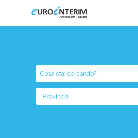
Home
Chi Siamo
Aziende
Persone
Selezio
la
Servizi
provinci
Filiali