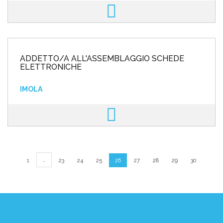
ADDETTO/A ALL'ASSEMBLAGGIO SCHEDE
ELETTRONICHE
IMOLA
…
1
23
24
25
26
27
28
29
30