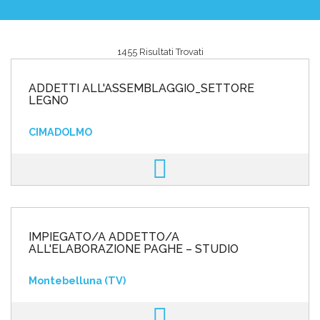
1455 Risultati Trovati
Area riservata
ADDETTI ALL'ASSEMBLAGGIO_SETTORE
INVIA CV
LEGNO
CIMADOLMO
IMPIEGATO/A ADDETTO/A
ALL'ELABORAZIONE PAGHE – STUDIO
Montebelluna (TV)