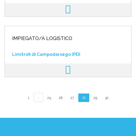
IMPIEGATO/A LOGISTICO
Limitrofi di Campodarsego (PD)
…
1
25
26
27
28
29
30