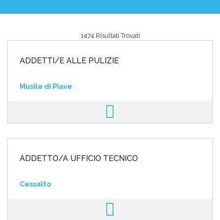
1474 Risultati Trovati
Area riservata
ADDETTI/E ALLE PULIZIE
INVIA CV
Musile di Piave
ADDETTO/A UFFICIO TECNICO
Cessalto