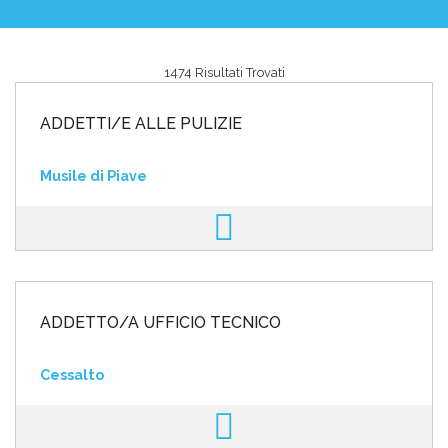
1474 Risultati Trovati
Area riservata
ADDETTI/E ALLE PULIZIE
INVIA CV
Musile di Piave
ADDETTO/A UFFICIO TECNICO
Cessalto