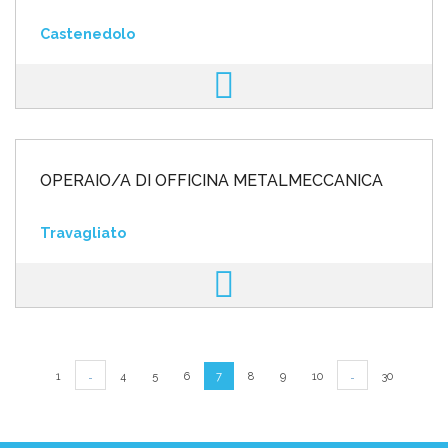
Castenedolo
OPERAIO/A DI OFFICINA METALMECCANICA
Travagliato
…
…
1
4
5
6
7
8
9
10
30