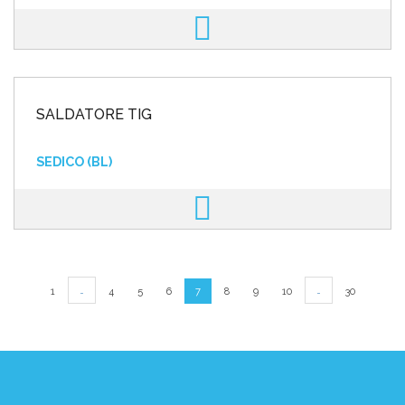
SALDATORE TIG
SEDICO (BL)
…
…
1
4
5
6
7
8
9
10
30