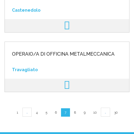
Castenedolo
OPERAIO/A DI OFFICINA METALMECCANICA
Travagliato
…
…
1
4
5
6
7
8
9
10
30