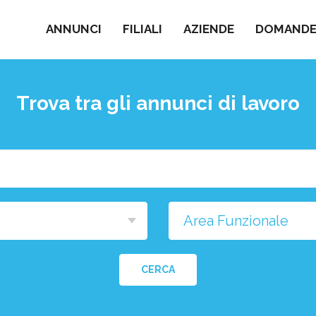
ANNUNCI
FILIALI
AZIENDE
DOMANDE 
Trova tra gli annunci di lavoro
Cosa
stai
cercando?
na
a
CERCA