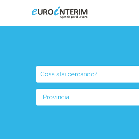
Home
Chi Siamo
Aziende
Persone
Selezio
la
Servizi
provinci
Filiali