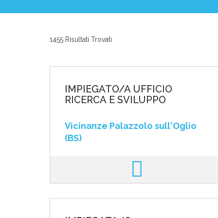
News ed Eventi
1455 Risultati Trovati
Domande e Ris
Lavora con noi
IMPIEGATO/A UFFICIO
RICERCA E SVILUPPO
Vicinanze Palazzolo sull'Oglio
(BS)
Area riservata
INVIA CV