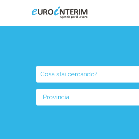
Home
Chi Siamo
Aziende
Persone
Selezio
la
Servizi
provinci
Filiali