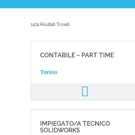
News ed Eventi
1474 Risultati Trovati
Domande e Ris
Lavora con noi
CONTABILE – PART TIME
Torino
Area riservata
INVIA CV
IMPIEGATO/A TECNICO
SOLIDWORKS