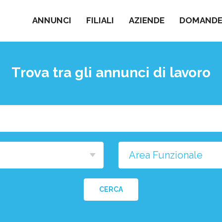
ANNUNCI
FILIALI
AZIENDE
DOMANDE 
Trova tra gli annunci di lavoro
Cosa
stai
cercando?
na
a
CERCA