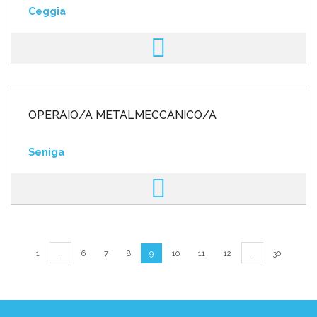
Ceggia
OPERAIO/A METALMECCANICO/A
Seniga
…
…
1
6
7
8
9
10
11
12
30