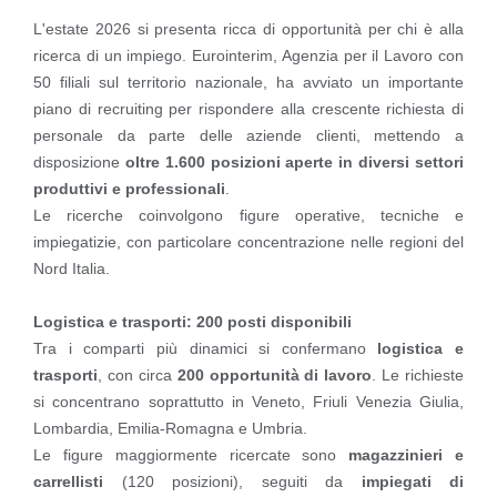
L'estate 2026 si presenta ricca di opportunità per chi è alla
ricerca di un impiego. Eurointerim, Agenzia per il Lavoro con
50 filiali sul territorio nazionale, ha avviato un importante
Area riservata
piano di recruiting per rispondere alla crescente richiesta di
personale da parte delle aziende clienti, mettendo a
INVIA CV
disposizione
oltre 1.600 posizioni aperte in diversi settori
produttivi e professionali
.
Le ricerche coinvolgono figure operative, tecniche e
impiegatizie, con particolare concentrazione nelle regioni del
Nord Italia.
Logistica e trasporti: 200 posti disponibili
Tra i comparti più dinamici si confermano
logistica e
trasporti
, con circa
200 opportunità di lavoro
. Le richieste
si concentrano soprattutto in Veneto, Friuli Venezia Giulia,
Lombardia, Emilia-Romagna e Umbria.
Le figure maggiormente ricercate sono
magazzinieri e
carrellisti
(120 posizioni), seguiti da
impiegati di