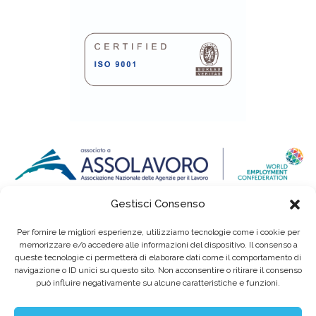
Gestisci Consenso
Per fornire le migliori esperienze, utilizziamo tecnologie come i cookie per
memorizzare e/o accedere alle informazioni del dispositivo. Il consenso a
queste tecnologie ci permetterà di elaborare dati come il comportamento di
navigazione o ID unici su questo sito. Non acconsentire o ritirare il consenso
può influire negativamente su alcune caratteristiche e funzioni.
Eurointerim S.p.A. Società Benefit / Agenzia per il Lavoro / Cap. Soc. deliberato e
sottoscritto per € 6.620.640,00
Sede legale: Viale dell'Industria, 60 / 35129 Padova Tel. (+39) 049 89 34 994 / Fax (+39)