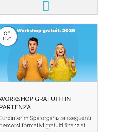
dedicato alle Aziende “Il primato
della portualità genovese come
sistema virtuoso”. L’...
08
LUG
WORKSHOP GRATUITI IN
PARTENZA
Eurointerim Spa organizza i seguenti
percorsi formativi gratuiti finanziati