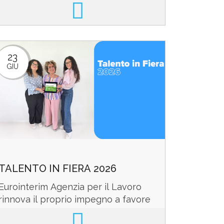
dall’Unione Europea (Next
Generation EU) all’interno
del programma GOL di ...
23
GIU
TALENTO IN FIERA 2026
Eurointerim Agenzia per il Lavoro
rinnova il proprio impegno a favore
delle nuove generazioni con due