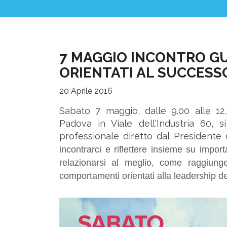
News ed Eventi
Domande e Ris
7 MAGGIO INCONTRO G
ORIENTATI AL SUCCESS
Lavora con noi
20 Aprile 2016
Sabato 7 maggio, dalle 9.00 alle 12
Padova in Viale dell'Industria 60, 
professionale diretto dal Presidente 
Area riservata
incontrarci e riflettere insieme su impo
relazionarsi al meglio, come raggiunger
comportamenti orientati alla leadership d
INVIA CV