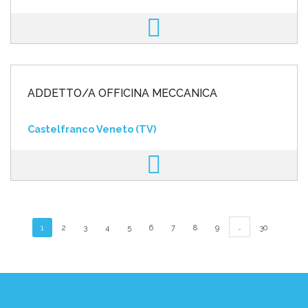
ADDETTO/A OFFICINA MECCANICA
Castelfranco Veneto (TV)
…
1
2
3
4
5
6
7
8
9
30