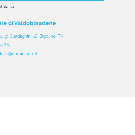
tura su:
iale di Valdobbiadene
Luigi Guadagnini 58, Bigolino, TV
73862
ene@eurointerim.it