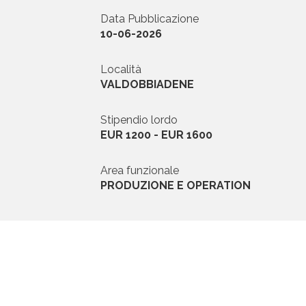
Data Pubblicazione
News ed Eventi
10-06-2026
Domande e Ris
Località
VALDOBBIADENE
Lavora con noi
Stipendio lordo
EUR 1200 - EUR 1600
Area funzionale
PRODUZIONE E OPERATION
Area riservata
INVIA CV