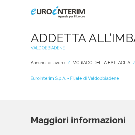
Home
ADDETTA ALL’IM
VALDOBBIADENE
Chi Siamo
Annunci di lavoro
MORIAGO DELLA BATTAGLIA
Aziende
Eurointerim S.p.A. - Filiale di Valdobbiadene
Persone
Servizi
Maggiori informazioni
Filiali