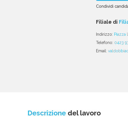
Condividi candida
Condividi
Condividi
Condividi
Condividi
Condividi
via
su
su
su
su
Filiale di
Fil
email
Facebook
Twitter
Linkedin
WhatsApp
poste
Indirizzo:
Piazza 
Telefono:
0423 9
Email:
valdobbiad
Descrizione
del lavoro