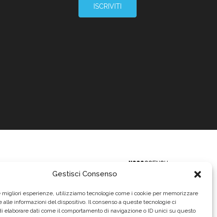
ISCRIVITI
Gestisci Consenso
le migliori esperienze, utilizziamo tecnologie come i cookie per memorizzare
 alle informazioni del dispositivo. Il consenso a queste tecnologie ci
i elaborare dati come il comportamento di navigazione o ID unici su questo