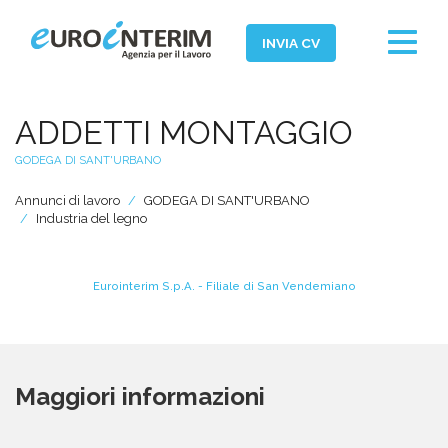
Toggle
INVIA CV
navigat
Home
ADDETTI MONTAGGIO
Chi Siamo
GODEGA DI SANT'URBANO
Aziende
Annunci di lavoro
GODEGA DI SANT'URBANO
Persone
Industria del legno
Servizi
Eurointerim S.p.A. - Filiale di San Vendemiano
Filiali
News ed Eventi
Domande e Risposte
Maggiori informazioni
Lavora con noi