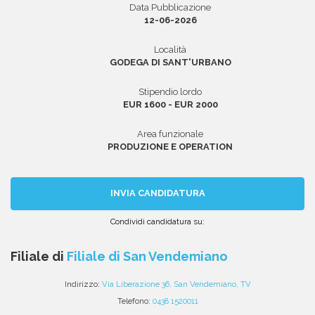
Data Pubblicazione
12-06-2026
Località
Area riservata
GODEGA DI SANT'URBANO
INVIA CV
Stipendio lordo
EUR 1600 - EUR 2000
Area funzionale
PRODUZIONE E OPERATION
INVIA CANDIDATURA
Condividi candidatura su:
Condividi
Condividi
Condividi
Condividi
Condividi
via
su
su
su
su
Filiale di
Filiale di San Vendemiano
email
Facebook
Twitter
Linkedin
WhatsApp
Indirizzo:
Via Liberazione 36, San Vendemiano, TV
Telefono:
0438 1520011