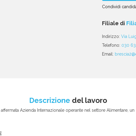
Condividi candida
Condividi
Condividi
Condividi
Condividi
Condividi
via
su
su
su
su
Filiale di
Fil
email
Facebook
Twitter
Linkedin
WhatsApp
poste
Indirizzo:
Via Lui
Telefono:
030 6
Email:
brescia2@e
Descrizione
del lavoro
 affermata Azienda Internazionale operante nel settore Alimentare, un
E