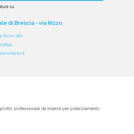
tura su:
iale di Brescia - via Rizzo
gi Rizzo 18A
343894
urointerim.it
 profilo professionale da inserire per potenziamento