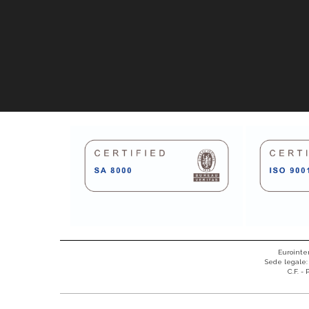
Eurointer
Sede legale: 
C.F. -