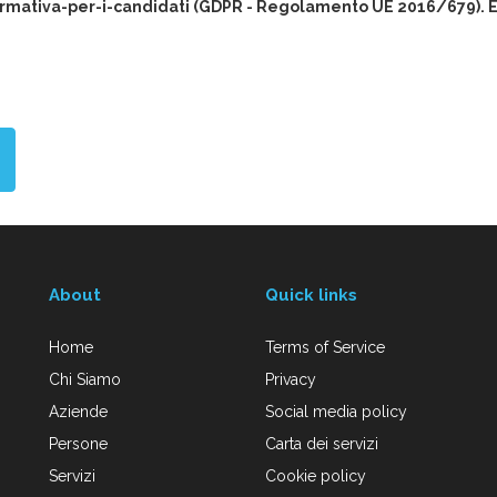
rmativa-per-i-candidati (GDPR - Regolamento UE 2016/679). Eur
About
Quick links
Home
Terms of Service
Chi Siamo
Privacy
Aziende
Social media policy
Persone
Carta dei servizi
Servizi
Cookie policy