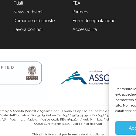
Filiali
FEA
News ed Eventi
Partners
Domande e Risposte
Form di segnalazione
Lavora con noi
Accessibilità
Per fornire 
e/o accedere
permetterà d
sito. Non ac
caratteristic
im S.p.A. Società Benefit / Agenzia per il Lavoro / Cap. Soc. deliberato e sottoscritto per € 6.
Viale dell'Industria, 60 / 35129 Padova Tel. (+39) 049 89 34 994 / Fax (+39) 049 89 35 068 /
info@e
 P. IVA - Reg. Imp. di Padova n° 03304720281 REA nº302673 / Aut. Min. Lav. Prot. n.1208 - SG del 16.
©2026 Eurointerim S.p.A. Tutti i diritti riservati
Ac
Obblighi informativi per le erogazioni pubbliche: