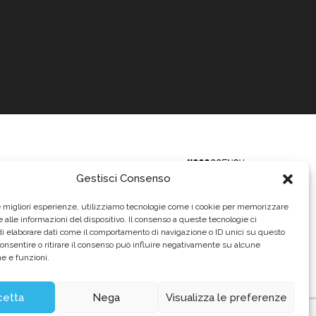
Gestisci Consenso
le migliori esperienze, utilizziamo tecnologie come i cookie per memorizzare
 alle informazioni del dispositivo. Il consenso a queste tecnologie ci
i elaborare dati come il comportamento di navigazione o ID unici su questo
consentire o ritirare il consenso può influire negativamente su alcune
he e funzioni.
620.640,00
urointerim.it
12.2004
cetta
Nega
Visualizza le preferenze