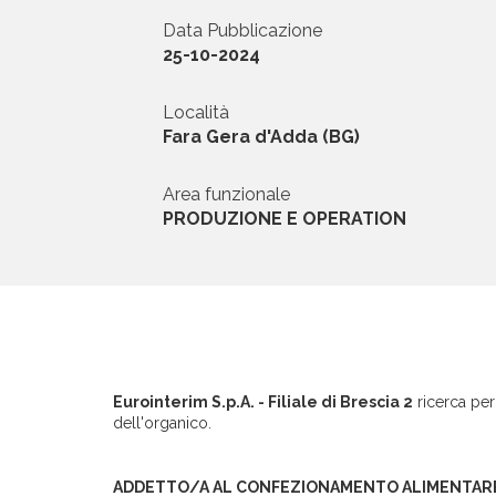
Data Pubblicazione
News ed Eventi
25-10-2024
Domande e Ris
Località
Fara Gera d'Adda (BG)
Lavora con noi
Area funzionale
PRODUZIONE E OPERATION
Area riservata
INVIA CV
Eurointerim S.p.A. - Filiale di Brescia 2
ricerca per
dell'organico.
ADDETTO/A AL CONFEZIONAMENTO ALIMENTAR