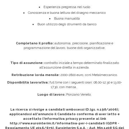
Esperienza pregressa nel ruolo
Conoscenza e buona lettura del disegno meccanico
Buona manualità
Buon utilizzo degli strumenti da banco
Completano il profilo:
autonomia, precisione, pianificazione e
programmazione del lavoro, buone doti organizzative.
Tipo di assunzione:
contratto iniziale a tempo determinato finalizzato
all'assunzione diretta in azienda.
Retribuzione lorda mensile:
2000-2800 euro, ccnl Metalmeccanico.
Disponibilità lavorativa:
full time con i seguenti orari: 08.00-12.30 e 13.00-
17.30, con mensa.
Luogo di lavoro:
Ponzano Veneto.
La ricerca si rivolge a candidati ambosessi (D.lgs. n.198/2006);
applicandosi all'annuncio il Candidato conferma di aver letto e
accettato l'informativa privacy presente al link
http://www.eurointerim.it/informativa-per-i-candidati (GDPR -
Regolamento UE 2016/679). Eurointerim S.p.A. - Aut. Min.1208 SG del