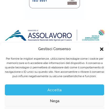
Gestisci Consenso
Per fornire le migliori esperienze, utilizziamo tecnologie come i cookie per
memorizzare e/o accedere alle informazioni del dispositivo. Il consenso a
queste tecnologie ci permetterà di elaborare dati come il comportamento di
navigazione o ID unici su questo sito. Non acconsentire o ritirare il consenso
può influire negativamente su alcune caratteristiche e funzioni.
Eurointerim S.p.A. Società Benefit / Agenzia per il Lavoro / Cap. Soc. deliberato e
sottoscritto per € 6.620.640,00
Sede legale: Viale dell'Industria, 60 / 35129 Padova Tel. (+39) 049 89 34 994 / Fax (+39)
049 89 35 068 /
info@eurointerim.it
Accetta
C.F. - P. IVA - Reg. Imp. di Padova n° 03304720281 REA nº302673 / Aut. Min. Lav. Prot.
n.1208 - SG del 16.12.2004
©2026 Eurointerim S.p.A. Tutti i diritti riservati
Nega
Obblighi informativi per le erogazioni pubbliche: