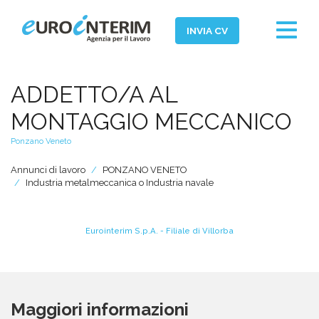
Toggle
INVIA CV
navigat
Home
ADDETTO/A AL
Chi Siamo
MONTAGGIO MECCANICO
Aziende
Ponzano Veneto
Persone
Annunci di lavoro
PONZANO VENETO
Industria metalmeccanica o Industria navale
Servizi
Filiali
Eurointerim S.p.A. - Filiale di Villorba
News ed Eventi
Domande e Risposte
Lavora con noi
Maggiori informazioni