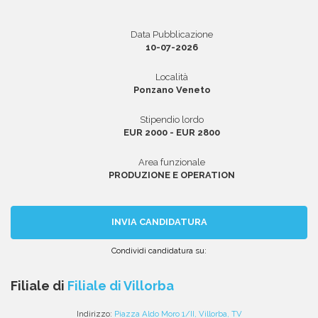
Data Pubblicazione
10-07-2026
Area riservata
Località
INVIA CV
Ponzano Veneto
Stipendio lordo
EUR 2000 - EUR 2800
Area funzionale
PRODUZIONE E OPERATION
INVIA CANDIDATURA
Condividi candidatura su:
Condividi
Condividi
Condividi
Condividi
Condividi
via
su
su
su
su
Filiale di
Filiale di Villorba
email
Facebook
Twitter
Linkedin
WhatsApp
Indirizzo:
Piazza Aldo Moro 1/II, Villorba, TV