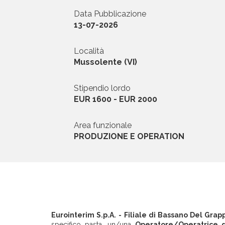
Data Pubblicazione
News ed Eventi
13-07-2026
Domande e Ris
Località
Mussolente (VI)
Lavora con noi
Stipendio lordo
EUR 1600 - EUR 2000
Area funzionale
PRODUZIONE E OPERATION
Area riservata
INVIA CV
Eurointerim S.p.A.
- Filiale di Bassano Del Grapp
specifico pasta, un/una
Operatore/Operatrice