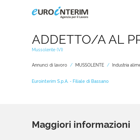
Home
ADDETTO/A AL 
Mussolente (VI)
Chi Siamo
Annunci di lavoro
MUSSOLENTE
Industria alim
Aziende
Eurointerim S.p.A. - Filiale di Bassano
Persone
Servizi
Maggiori informazioni
Filiali