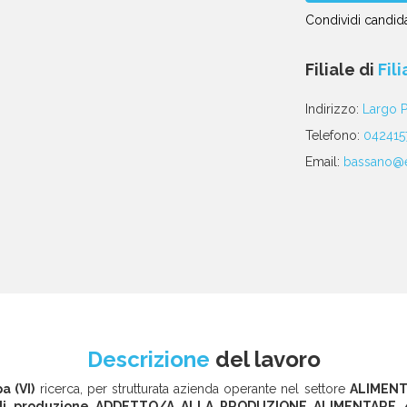
Condividi candida
Condividi
Condividi
Condividi
Condividi
Condividi
via
su
su
su
su
Filiale di
Fil
email
Facebook
Twitter
Linkedin
WhatsApp
poste
Indirizzo:
Largo P
Telefono:
042415
Email:
bassano@eu
Descrizione
del lavoro
a (VI)
ricerca, per strutturata azienda operante nel settore
ALIMEN
 di produzione ADDETTO/A ALLA PRODUZIONE ALIMENTARE