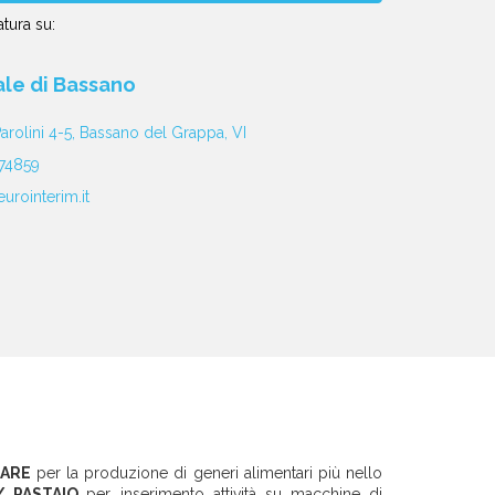
tura su:
iale di Bassano
arolini 4-5, Bassano del Grappa, VI
74859
rointerim.it
TARE
per la produzione di generi alimentari più nello
 / PASTAIO
per inserimento attività su macchine di