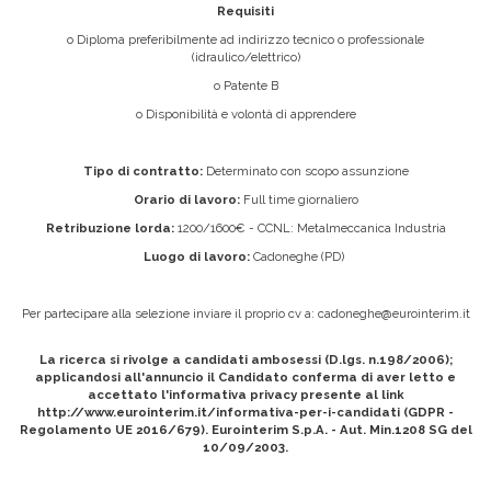
Requisiti
o Diploma preferibilmente ad indirizzo tecnico o professionale
(idraulico/elettrico)
o Patente B
o Disponibilità e volontà di apprendere
Tipo di contratto:
Determinato con scopo assunzione
Orario di lavoro:
Full time giornaliero
Retribuzione lorda:
1200/1600€ - CCNL: Metalmeccanica Industria
Luogo di lavoro:
Cadoneghe (PD)
Per partecipare alla selezione inviare il proprio cv a:
cadoneghe@eurointerim.it
La ricerca si rivolge a candidati ambosessi (D.lgs. n.198/2006);
applicandosi all'annuncio il Candidato conferma di aver letto e
accettato l'informativa privacy presente al link
http://www.eurointerim.it/informativa-per-i-candidati (GDPR -
Regolamento UE 2016/679). Eurointerim S.p.A. - Aut. Min.1208 SG del
10/09/2003.