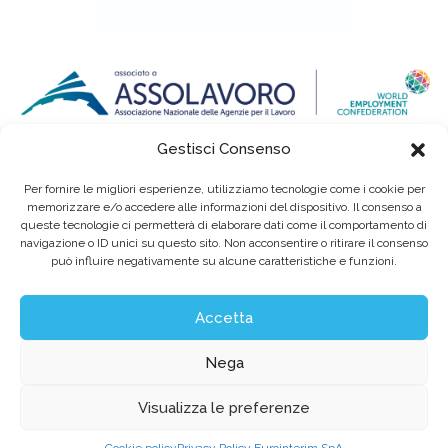
Gestisci Consenso
Per fornire le migliori esperienze, utilizziamo tecnologie come i cookie per
memorizzare e/o accedere alle informazioni del dispositivo. Il consenso a
queste tecnologie ci permetterà di elaborare dati come il comportamento di
navigazione o ID unici su questo sito. Non acconsentire o ritirare il consenso
può influire negativamente su alcune caratteristiche e funzioni.
Eurointerim S.p.A. Società Benefit / Agenzia per il Lavoro / Cap. Soc. deliberato e
sottoscritto per € 6.620.640,00
Sede legale: Viale dell'Industria, 60 / 35129 Padova Tel. (+39) 049 89 34 994 / Fax (+39)
049 89 35 068 /
info@eurointerim.it
Accetta
C.F. - P. IVA - Reg. Imp. di Padova n° 03304720281 REA nº302673 / Aut. Min. Lav. Prot.
n.1208 - SG del 16.12.2004
©2026 Eurointerim S.p.A. Tutti i diritti riservati
Nega
Obblighi informativi per le erogazioni pubbliche:
gli aiuti di Stato e gli aiuti de minimis ricevuti dalla nostra impresa sono contenuti
Visualizza le preferenze
nel Registro nazionale degli aiuti di Stato
di cui all’art. 52 della L. 234/2012 a cui si rinvia e consultabili al seguente link
https://www.rna.gov.it/trasparenza/aiuti