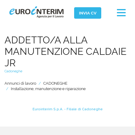
Toggle
INVIA CV
navigat
Home
ADDETTO/A ALLA
Chi Siamo
MANUTENZIONE CALDAIE
Aziende
JR
Persone
Cadoneghe
Servizi
Annunci di lavoro
CADONEGHE
Installazione, manutenzione e riparazione
Filiali
News ed Eventi
Eurointerim S.p.A. - Filiale di Cadoneghe
Domande e Risposte
Lavora con noi