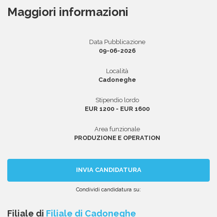
Maggiori informazioni
Area riservata
Data Pubblicazione
09-06-2026
INVIA CV
Località
Cadoneghe
Stipendio lordo
EUR 1200 - EUR 1600
Area funzionale
PRODUZIONE E OPERATION
INVIA CANDIDATURA
Condividi candidatura su:
Condividi
Condividi
Condividi
Condividi
Condividi
via
su
su
su
su
Filiale di
Filiale di Cadoneghe
email
Facebook
Twitter
Linkedin
WhatsApp