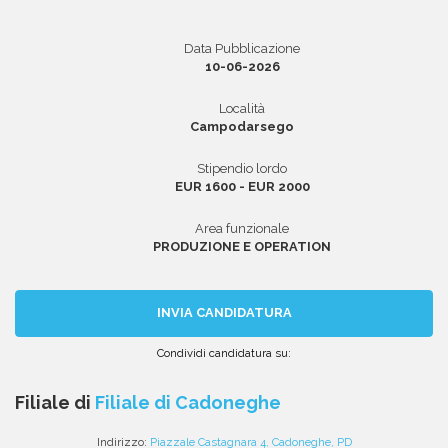
Data Pubblicazione
10-06-2026
Area riservata
Località
INVIA CV
Campodarsego
Stipendio lordo
EUR 1600 - EUR 2000
Area funzionale
PRODUZIONE E OPERATION
INVIA CANDIDATURA
Condividi candidatura su:
Condividi
Condividi
Condividi
Condividi
Condividi
via
su
su
su
su
Filiale di
Filiale di Cadoneghe
email
Facebook
Twitter
Linkedin
WhatsApp
Indirizzo:
Piazzale Castagnara 4, Cadoneghe, PD