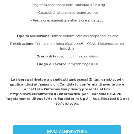
- Pregressa esperienza nella saldatura a filo o tig
- Capacità di lettura del disegno tecnico
- Precisione, manualità e attenzione ai dettagli
Tipo di assunzione:
Tempo determinato con scopo assunzione
Retribuzione:
Retribuzione lorda 1600/2000€ – CCNL: Metalmeccanica
Industria
Orario di lavoro:
Full time giornaliero
Luogo di lavoro:
Campodarsego (PD)
La ricerca si rivolge a candidati ambosessi (D.lgs. n.198/2006);
applicandosi all'annuncio il Candidato conferma di aver letto e
accettato l'informativa privacy presente al link
http://www.eurointerim.it/informativa-per-i-candidati (GDPR -
Regolamento UE 2016/679). Eurointerim S.p.A. - Aut. Min.1208 SG del
10/09/2003.
INVIA CANDIDATURA