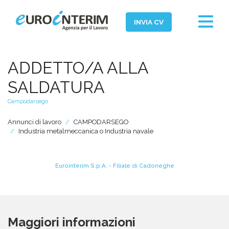
Toggle
INVIA CV
navigat
Home
ADDETTO/A ALLA
Chi Siamo
SALDATURA
Aziende
Campodarsego
Persone
Annunci di lavoro
CAMPODARSEGO
Industria metalmeccanica o Industria navale
Servizi
Filiali
Eurointerim S.p.A. - Filiale di Cadoneghe
News ed Eventi
Domande e Risposte
Lavora con noi
Maggiori informazioni