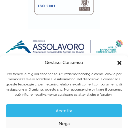
Gestisci Consenso
Per fornire le migliori esperienze, utilizziamo tecnologie come i cookie per
memorizzare e/o accedere alle informazioni del dispositivo. Il consenso a
queste tecnologie ci permetterà di elaborare dati come il comportamento di
navigazione o ID unici su questo sito. Non acconsentire o ritirare il consenso
può influire negativamente su alcune caratteristiche e funzioni.
Eurointerim S.p.A. Società Benefit / Agenzia per il Lavoro / Cap. Soc. deliberato e
sottoscritto per € 6.620.640,00
Sede legale: Viale dell'Industria, 60 / 35129 Padova Tel. (+39) 049 89 34 994 / Fax (+39)
049 89 35 068 /
info@eurointerim.it
Accetta
C.F. - P. IVA - Reg. Imp. di Padova n° 03304720281 REA nº302673 / Aut. Min. Lav. Prot.
n.1208 - SG del 16.12.2004
©2026 Eurointerim S.p.A. Tutti i diritti riservati
Nega