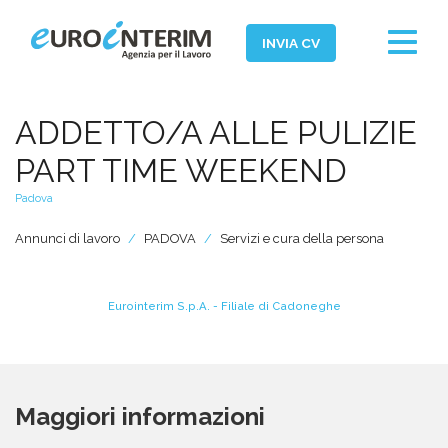
Toggle
INVIA CV
navigat
Home
ADDETTO/A ALLE PULIZIE
Chi Siamo
PART TIME WEEKEND
Aziende
Padova
Persone
Annunci di lavoro
PADOVA
Servizi e cura della persona
Servizi
Filiali
Eurointerim S.p.A. - Filiale di Cadoneghe
News ed Eventi
Domande e Risposte
Maggiori informazioni
Lavora con noi