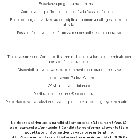
Esperienza pregressa nella mansione
Completano il profilo: la disponibilità alla flessibilità di orario
Buone doti organizzative e autodisciplina, autonomia nella gestione delle
attività.
Possibilità di diventare il futuro/a responsabile tecnico operativo
Tipo di assunzione: Contratto di somministrazione a tempo determinato con
possibilità di assunzione
Disponibilità lavorativa: sabato e domenica con orario 13.30-19.30
Luogo di lavoro: Padova Centro
CCNL: pulizia- artigianato
Retribuzione: 1000-1300€ scopo assunzione
Per partecipare alla selezione inviare il proprio cv a:
cadoneghe@eurointerim.it
La ricerca si rivolge a candidati ambosessi (D.lgs. n.198/2006);
applicandosi all'annuncio il Candidato conferma di aver letto e
accettato l'informativa privacy presente al link
http://www.eurointerim.it/informativa-per-i-candidati (GDPR -