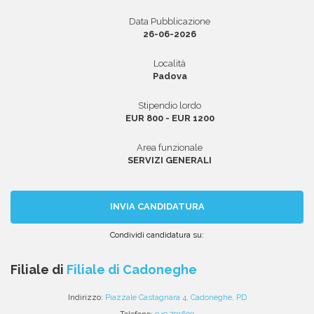
Data Pubblicazione
26-06-2026
Area riservata
Località
Padova
INVIA CV
Stipendio lordo
EUR 800 - EUR 1200
Area funzionale
SERVIZI GENERALI
INVIA CANDIDATURA
Condividi candidatura su:
Condividi
Condividi
Condividi
Condividi
Condividi
via
su
su
su
su
Filiale di
Filiale di Cadoneghe
email
Facebook
Twitter
Linkedin
WhatsApp
Indirizzo:
Piazzale Castagnara 4, Cadoneghe, PD
Telefono:
049 701600