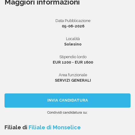
Maggiori informazioni
Data Pubblicazione
Area riservata
05-06-2026
INVIA CV
Località
Solesino
Stipendio lordo
EUR 1200 - EUR 1600
Area funzionale
SERVIZI GENERALI
INVIA CANDIDATURA
Condividi candidatura su:
Condividi
Condividi
Condividi
Condividi
Condividi
via
su
su
su
su
Filiale di
Filiale di Monselice
email
Facebook
Twitter
Linkedin
WhatsApp