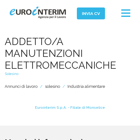
Toggle
INVIA CV
navigat
Home
ADDETTO/A
Chi Siamo
MANUTENZIONI
Aziende
ELETTROMECCANICHE
Persone
Solesino
Servizi
Annunci di lavoro
solesino
Industria alimentare
Filiali
News ed Eventi
Eurointerim S.p.A. - Filiale di Monselice
Domande e Risposte
Lavora con noi