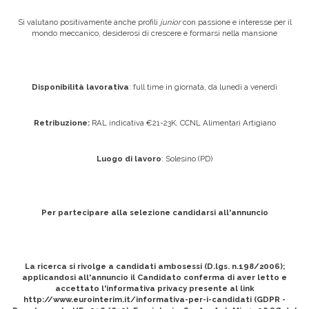
Si valutano positivamente anche profili
junior
con passione e interesse per il
mondo meccanico, desiderosi di crescere e formarsi nella mansione
Disponibilità lavorativa
: full time in giornata, da lunedì a venerdì
Retribuzione:
RAL indicativa €21-23K, CCNL Alimentari Artigiano
Luogo di lavoro
: Solesino (PD)
Per partecipare alla selezione candidarsi all'annuncio
La ricerca si rivolge a candidati ambosessi (D.lgs. n.198/2006);
applicandosi all'annuncio il Candidato conferma di aver letto e
accettato l'informativa privacy presente al link
http://www.eurointerim.it/informativa-per-i-candidati (GDPR -