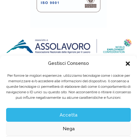
Gestisci Consenso
Per fornire le migliori esperienze, utilizziamo tecnologie come i cookie per
memorizzare e/o accedere alle informazioni del dispositivo. Il consenso a
queste tecnologie ci permetterà di elaborare dati come il comportamento di
navigazione o ID unici su questo sito. Non acconsentire o ritirare il consenso
può influire negativamente su alcune caratteristiche e funzioni.
Eurointerim S.p.A. Società Benefit / Agenzia per il Lavoro / Cap. Soc. deliberato e
sottoscritto per € 6.620.640,00
Sede legale: Viale dell'Industria, 60 / 35129 Padova Tel. (+39) 049 89 34 994 / Fax (+39)
049 89 35 068 /
info@eurointerim.it
Accetta
C.F. - P. IVA - Reg. Imp. di Padova n° 03304720281 REA nº302673 / Aut. Min. Lav. Prot.
n.1208 - SG del 16.12.2004
©2026 Eurointerim S.p.A. Tutti i diritti riservati
Nega
Obblighi informativi per le erogazioni pubbliche: