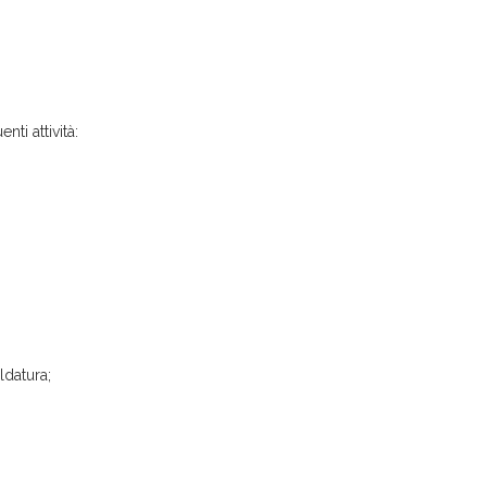
ti attività:
ldatura;