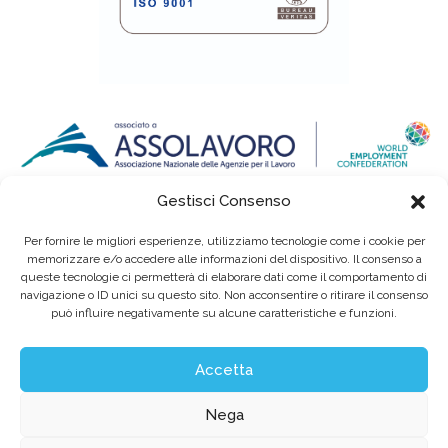
Gestisci Consenso
Per fornire le migliori esperienze, utilizziamo tecnologie come i cookie per
memorizzare e/o accedere alle informazioni del dispositivo. Il consenso a
queste tecnologie ci permetterà di elaborare dati come il comportamento di
navigazione o ID unici su questo sito. Non acconsentire o ritirare il consenso
può influire negativamente su alcune caratteristiche e funzioni.
Eurointerim S.p.A. Società Benefit / Agenzia per il Lavoro / Cap. Soc. deliberato e
sottoscritto per € 6.620.640,00
Sede legale: Viale dell'Industria, 60 / 35129 Padova Tel. (+39) 049 89 34 994 / Fax (+39)
049 89 35 068 /
info@eurointerim.it
Accetta
C.F. - P. IVA - Reg. Imp. di Padova n° 03304720281 REA nº302673 / Aut. Min. Lav. Prot.
n.1208 - SG del 16.12.2004
©2026 Eurointerim S.p.A. Tutti i diritti riservati
Nega
Obblighi informativi per le erogazioni pubbliche: