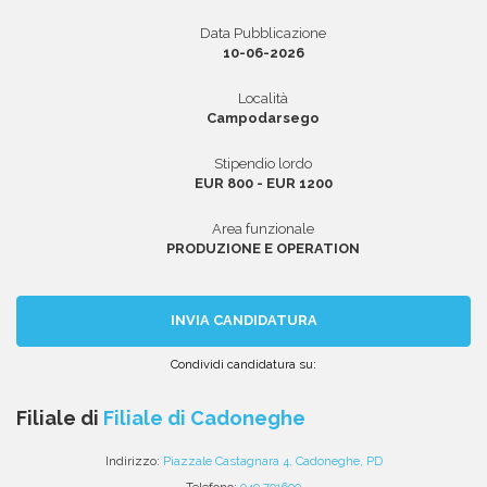
Data Pubblicazione
10-06-2026
Area riservata
Località
Campodarsego
INVIA CV
Stipendio lordo
EUR 800 - EUR 1200
Area funzionale
PRODUZIONE E OPERATION
INVIA CANDIDATURA
Condividi candidatura su:
Condividi
Condividi
Condividi
Condividi
Condividi
via
su
su
su
su
Filiale di
Filiale di Cadoneghe
email
Facebook
Twitter
Linkedin
WhatsApp
Indirizzo:
Piazzale Castagnara 4, Cadoneghe, PD
Telefono:
049 701600