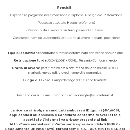
Requisiti
- Esperienza pregressa nella mansione o Diploma Alberghiero-Ristorazione
- Possesso attestato Haccp (preferibile)
- Disponibilità a lavorare su turni pomeridiani/serali
- Carattere dinamico, autonomia, attitudine al lavoro in team, precisione
Tipo di assunzione:
contratto a tempo determinato con scopo assunzione
Retribuzione lorda:
800/1200€ - CCNL: Terziario Confcommercio
Orario di lavoro:
part-time 20 ore a settimana dalle 16.00 alle 20.00 il
martedì, mercoledì, giovedì, venerdì e domenica.
Luogo di lavoro:
Campodarsego (PD) e zone limitrofe
Per candidarsi inviare il proprio cv a:
cadoneghe@eurointerim.it
La ricerca si rivolge a candidati ambosessi (D.lgs. n.198/2006);
applicandosi all'annuncio il Candidato conferma di aver letto e
accettato l'informativa privacy presente al link
http://www.eurointerim.it/informativa-per-i-candidati (GDPR -
Regolamento UE 2016/679). Eurointerim S.p.A. - Aut. Min.1208 SG del