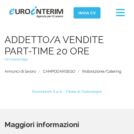
Toggle
INVIA CV
navigat
Home
ADDETTO/A VENDITE
Chi Siamo
PART-TIME 20 ORE
Aziende
Campodarsego
Persone
Annunci di lavoro
CAMPODARSEGO
Ristorazione/Catering
Servizi
Filiali
Eurointerim S.p.A. - Filiale di Cadoneghe
News ed Eventi
Domande e Risposte
Maggiori informazioni
Lavora con noi