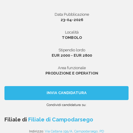
Data Pubblicazione
23-04-2026
Area riservata
Località
INVIA CV
TOMBOLO
Stipendio lordo
EUR 2000 - EUR 2800
Area funzionale
PRODUZIONE E OPERATION
INVIA CANDIDATURA
Condividi candidatura su:
Condividi
Condividi
Condividi
Condividi
Condividi
via
su
su
su
su
Filiale di
Filiale di Campodarsego
email
Facebook
Twitter
Linkedin
WhatsApp
Indirizzo:
Via Caltana 195/A, Campodarsego, PD