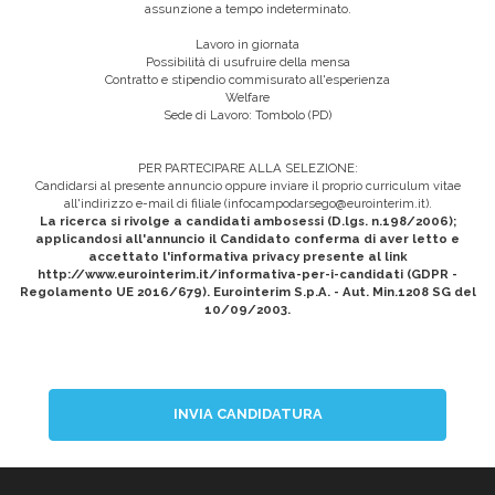
assunzione a tempo indeterminato.
Lavoro in giornata
Possibilità di usufruire della mensa
Contratto e stipendio commisurato all'esperienza
Welfare
Sede di Lavoro: Tombolo (PD)
PER PARTECIPARE ALLA SELEZIONE:
Candidarsi al presente annuncio oppure inviare il proprio curriculum vitae
all'indirizzo e-mail di filiale (
infocampodarsego@eurointerim.it
).
La ricerca si rivolge a candidati ambosessi (D.lgs. n.198/2006);
applicandosi all'annuncio il Candidato conferma di aver letto e
accettato l'informativa privacy presente al link
http://www.eurointerim.it/informativa-per-i-candidati (GDPR -
Regolamento UE 2016/679). Eurointerim S.p.A. - Aut. Min.1208 SG del
10/09/2003.
INVIA CANDIDATURA