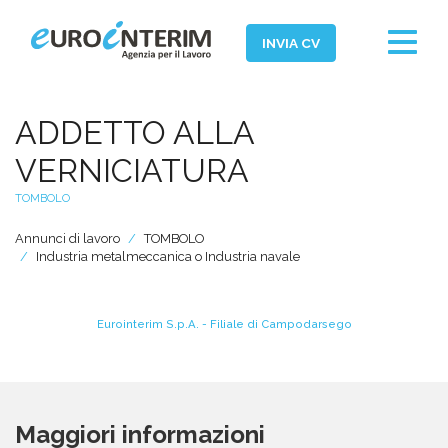
Toggle
INVIA CV
navigat
Home
ADDETTO ALLA
Chi Siamo
VERNICIATURA
Aziende
TOMBOLO
Persone
Annunci di lavoro
TOMBOLO
Industria metalmeccanica o Industria navale
Servizi
Filiali
Eurointerim S.p.A. - Filiale di Campodarsego
News ed Eventi
Domande e Risposte
Lavora con noi
Maggiori informazioni