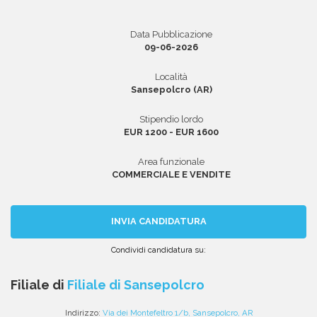
Data Pubblicazione
09-06-2026
Area riservata
Località
INVIA CV
Sansepolcro (AR)
Stipendio lordo
EUR 1200 - EUR 1600
Area funzionale
COMMERCIALE E VENDITE
INVIA CANDIDATURA
Condividi candidatura su:
Condividi
Condividi
Condividi
Condividi
Condividi
via
su
su
su
su
Filiale di
Filiale di Sansepolcro
email
Facebook
Twitter
Linkedin
WhatsApp
Indirizzo:
Via dei Montefeltro 1/b, Sansepolcro, AR