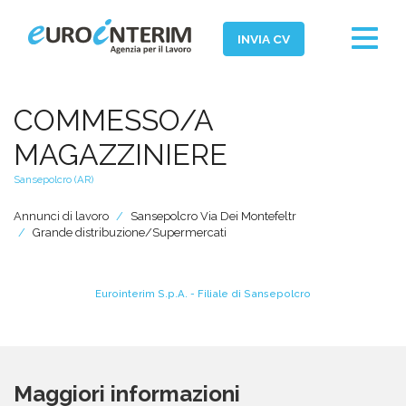
Toggle
INVIA CV
navigat
Home
COMMESSO/A
Chi Siamo
MAGAZZINIERE
Aziende
Sansepolcro (AR)
Persone
Annunci di lavoro
Sansepolcro Via Dei Montefeltr
Grande distribuzione/Supermercati
Servizi
Filiali
Eurointerim S.p.A. - Filiale di Sansepolcro
News ed Eventi
Domande e Risposte
Lavora con noi
Maggiori informazioni