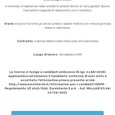
è richiesta un'eperienza nelle vendite di prodoti tecnici di vario genere. Buona
manualità e capacità di relazionarsi con il pubblico.
Orario
di lavoro full time 40 ore da lunedì a sabato mattina con mezza giornata
libera in settimana.
Contratto:
a tempo determinato finalizzato all'inserimento
Luogo di lavoro:
Sansepolcro (AR)
La ricerca si rivolge a candidati ambosessi (D.lgs. n.198/2006);
applicandosi all'annuncio il Candidato conferma di aver letto e
accettato l'informativa privacy presente al link
http://www.eurointerim.it/informativa-per-i-candidati (GDPR -
Regolamento UE 2016/679). Eurointerim S.p.A. - Aut. Min.1208 SG del
10/09/2003.