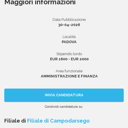
Maggiori informazioni
Data Pubblicazione
Area riservata
30-04-2026
INVIA CV
Località
PADOVA
Stipendio lordo
EUR 1600 - EUR 2000
Area funzionale
AMMINISTRAZIONE E FINANZA
INVIA CANDIDATURA
Condividi candidatura su:
Condividi
Condividi
Condividi
Condividi
Condividi
via
su
su
su
su
Filiale di
Filiale di Campodarsego
email
Facebook
Twitter
Linkedin
WhatsApp