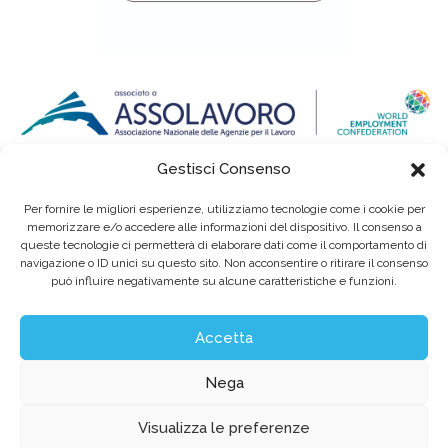
Gestisci Consenso
Per fornire le migliori esperienze, utilizziamo tecnologie come i cookie per
memorizzare e/o accedere alle informazioni del dispositivo. Il consenso a
queste tecnologie ci permetterà di elaborare dati come il comportamento di
navigazione o ID unici su questo sito. Non acconsentire o ritirare il consenso
può influire negativamente su alcune caratteristiche e funzioni.
Eurointerim S.p.A. Società Benefit / Agenzia per il Lavoro / Cap. Soc. deliberato e
sottoscritto per € 6.620.640,00
Sede legale: Viale dell'Industria, 60 / 35129 Padova Tel. (+39) 049 89 34 994 / Fax (+39)
049 89 35 068 /
info@eurointerim.it
Accetta
C.F. - P. IVA - Reg. Imp. di Padova n° 03304720281 REA nº302673 / Aut. Min. Lav. Prot.
n.1208 - SG del 16.12.2004
©2026 Eurointerim S.p.A. Tutti i diritti riservati
Nega
Obblighi informativi per le erogazioni pubbliche:
gli aiuti di Stato e gli aiuti de minimis ricevuti dalla nostra impresa sono contenuti
Visualizza le preferenze
nel Registro nazionale degli aiuti di Stato
di cui all’art. 52 della L. 234/2012 a cui si rinvia e consultabili al seguente link