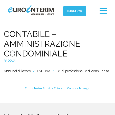
Toggle
INVIA CV
navigat
Home
CONTABILE –
Chi Siamo
AMMINISTRAZIONE
Aziende
CONDOMINIALE
Persone
PADOVA
Servizi
Annunci di lavoro
PADOVA
Studi professionali e di consulenza
Filiali
News ed Eventi
Eurointerim S.p.A. - Filiale di Campodarsego
Domande e Risposte
Lavora con noi