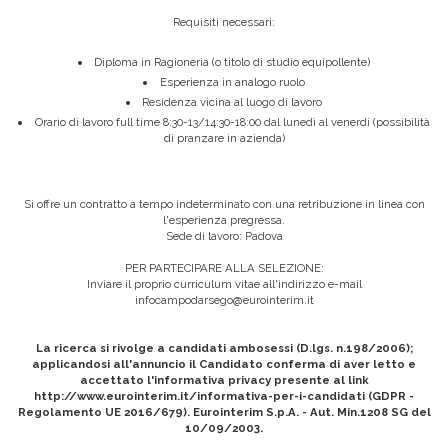
Requisiti necessari:
Diploma in Ragioneria (o titolo di studio equipollente)
Esperienza in analogo ruolo
Residenza vicina al luogo di lavoro
Orario di lavoro full time 8:30-13/14:30-18:00 dal lunedì al venerdì (possibilità
di pranzare in azienda)
Si offre un contratto a tempo indeterminato con una retribuzione in linea con
l'esperienza pregressa.
Sede di lavoro: Padova
PER PARTECIPARE ALLA SELEZIONE:
Inviare il proprio curriculum vitae all'indirizzo e-mail
infocampodarsego@eurointerim.it
La ricerca si rivolge a candidati ambosessi (D.lgs. n.198/2006);
applicandosi all'annuncio il Candidato conferma di aver letto e
accettato l'informativa privacy presente al link
http://www.eurointerim.it/informativa-per-i-candidati (GDPR -
Regolamento UE 2016/679). Eurointerim S.p.A. - Aut. Min.1208 SG del
10/09/2003.