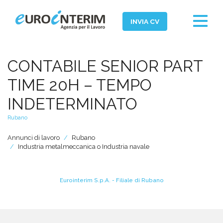
Toggle
INVIA CV
navigat
Home
CONTABILE SENIOR PART
Chi Siamo
TIME 20H – TEMPO
Aziende
INDETERMINATO
Persone
Rubano
Servizi
Annunci di lavoro
Rubano
Industria metalmeccanica o Industria navale
Filiali
News ed Eventi
Eurointerim S.p.A. - Filiale di Rubano
Domande e Risposte
Lavora con noi