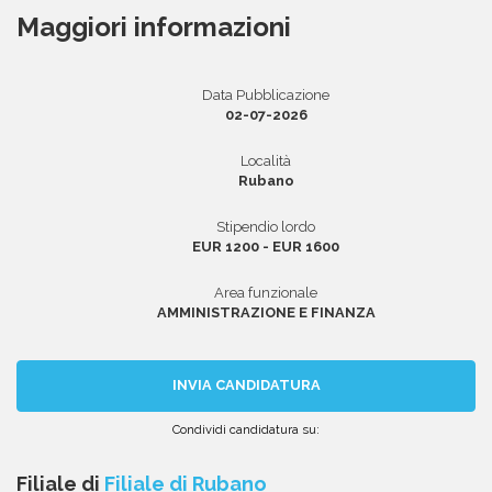
Maggiori informazioni
Area riservata
Data Pubblicazione
02-07-2026
INVIA CV
Località
Rubano
Stipendio lordo
EUR 1200 - EUR 1600
Area funzionale
AMMINISTRAZIONE E FINANZA
INVIA CANDIDATURA
Condividi candidatura su:
Condividi
Condividi
Condividi
Condividi
Condividi
via
su
su
su
su
Filiale di
Filiale di Rubano
email
Facebook
Twitter
Linkedin
WhatsApp