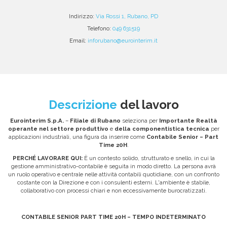
Indirizzo:
Via Rossi 1, Rubano, PD
Telefono:
049 631519
Email:
inforubano@eurointerim.it
Descrizione
del lavoro
Eurointerim S.p.A.
–
Filiale di Rubano
seleziona per
Importante
Realtà
operante nel settore produttivo
e
della componentistica tecnica
per
applicazioni industriali, una figura da inserire come
Contabile Senior – Part
Time 20H
.
PERCHÉ LAVORARE QUI:
È un contesto solido, strutturato e snello, in cui la
gestione amministrativo-contabile è seguita in modo diretto. La persona avrà
un ruolo operativo e centrale nelle attività contabili quotidiane, con un confronto
costante con la Direzione e con i consulenti esterni. L'ambiente è stabile,
collaborativo con processi chiari e non eccessivamente burocratizzati.
CONTABILE SENIOR PART TIME 20H – TEMPO INDETERMINATO