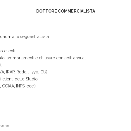
DOTTORE COMMERCIALISTA
onomia le seguenti attività:
o clienti
ento, ammortamenti e chiusure contabili annuali
i.
VA, IRAP, Redditi, 770, CU)
i clienti dello Studio
e, CCIAA, INPS, ecc.)
 sono: