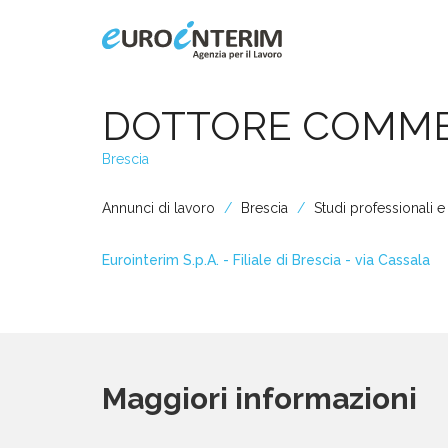
Home
DOTTORE COMME
Brescia
Chi Siamo
Annunci di lavoro
Brescia
Studi professionali 
Aziende
Eurointerim S.p.A. - Filiale di Brescia - via Cassala
Persone
Servizi
Maggiori informazioni
Filiali