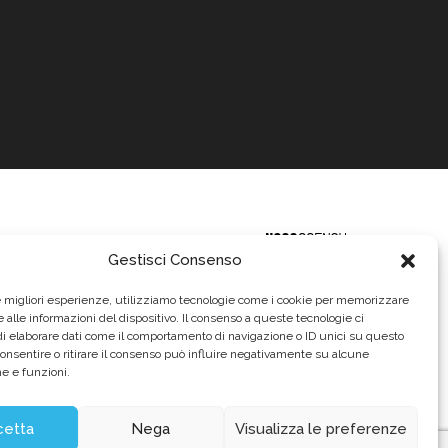
Gestisci Consenso
le migliori esperienze, utilizziamo tecnologie come i cookie per memorizzare
 alle informazioni del dispositivo. Il consenso a queste tecnologie ci
i elaborare dati come il comportamento di navigazione o ID unici su questo
consentire o ritirare il consenso può influire negativamente su alcune
he e funzioni.
620.640,00
urointerim.it
12.2004
cetta
Nega
Visualizza le preferenze