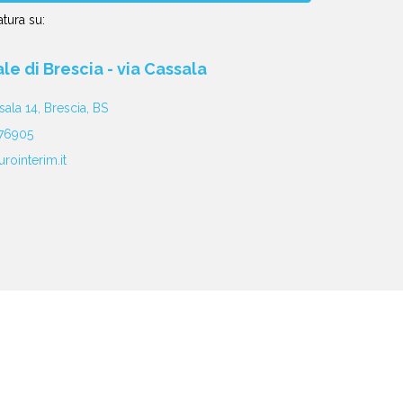
tura su:
iale di Brescia - via Cassala
sala 14, Brescia, BS
76905
rointerim.it