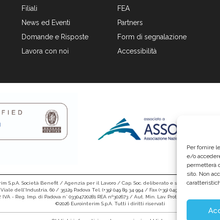
Filiali
FEA
News ed Eventi
Partners
Domande e Risposte
Form di segnalazione
Lavora con noi
Accessibilità
Per fornire 
e/o accedere
permetterà d
sito. Non ac
caratteristic
im S.p.A. Società Benefit / Agenzia per il Lavoro / Cap. Soc. deliberato e sottoscritto per € 6.
Viale dell'Industria, 60 / 35129 Padova Tel. (+39) 049 89 34 994 / Fax (+39) 049 89 35 068 /
info@e
 P. IVA - Reg. Imp. di Padova n° 03304720281 REA nº302673 / Aut. Min. Lav. Prot. n.1208 - SG del 16.
©2026 Eurointerim S.p.A. Tutti i diritti riservati
Ac