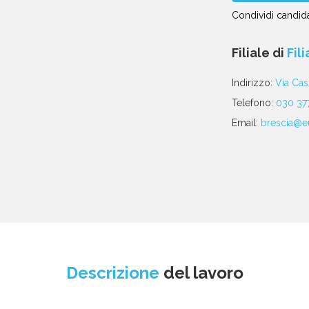
Condividi candida
Condividi
Condividi
Condividi
Condividi
Condividi
via
su
su
su
su
Filiale di
Fil
email
Facebook
Twitter
Linkedin
WhatsApp
poste
Indirizzo:
Via Cas
Telefono:
030 37
Email:
brescia@eu
Descrizione
del lavoro