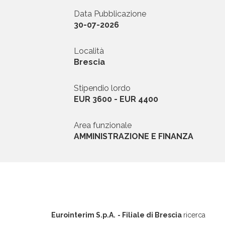
Data Pubblicazione
News ed Eventi
30-07-2026
Domande e Ris
Località
Brescia
Lavora con noi
Stipendio lordo
EUR 3600 - EUR 4400
Area funzionale
AMMINISTRAZIONE E FINANZA
Area riservata
INVIA CV
Eurointerim S.p.A.
- Filiale di Brescia
ricerca