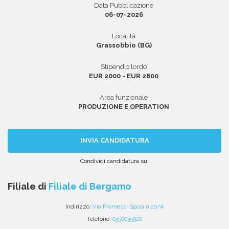
Data Pubblicazione
06-07-2026
Località
Area riservata
Grassobbio (BG)
INVIA CV
Stipendio lordo
EUR 2000 - EUR 2800
Area funzionale
PRODUZIONE E OPERATION
INVIA CANDIDATURA
Condividi candidatura su:
Condividi
Condividi
Condividi
Condividi
Condividi
via
su
su
su
su
Filiale di
Filiale di Bergamo
email
Facebook
Twitter
Linkedin
WhatsApp
Indirizzo:
Via Promessi Sposi n.20/A
Telefono:
0350035920