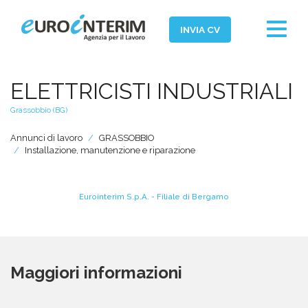
Toggle
INVIA CV
navigat
Home
ELETTRICISTI INDUSTRIALI
Chi Siamo
Grassobbio (BG)
Aziende
Annunci di lavoro
GRASSOBBIO
Persone
Installazione, manutenzione e riparazione
Servizi
Eurointerim S.p.A. - Filiale di Bergamo
Filiali
News ed Eventi
Domande e Risposte
Maggiori informazioni
Lavora con noi