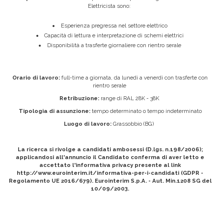
Elettricista sono:
Esperienza pregressa nel settore elettrico
Capacità di lettura e interpretazione di schemi elettrici
Disponibilità a trasferte giornaliere con rientro serale
Orario di lavoro:
full-time a giornata, da lunedì a venerdì con trasferte con
rientro serale
Retribuzione:
range di RAL 28K - 38K
Tipologia di assunzione:
tempo determinato o tempo indeterminato
Luogo di lavoro:
Grassobbio (BG)
La ricerca si rivolge a candidati ambosessi (D.lgs. n.198/2006);
applicandosi all'annuncio il Candidato conferma di aver letto e
accettato l'informativa privacy presente al link
http://www.eurointerim.it/informativa-per-i-candidati (GDPR -
Regolamento UE 2016/679). Eurointerim S.p.A. - Aut. Min.1208 SG del
10/09/2003.