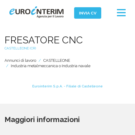
Toggle
INVIA CV
navigat
Home
FRESATORE CNC
Chi Siamo
CASTELLEONE (CR)
Aziende
Annunci di lavoro
CASTELLEONE
Persone
Industria metalmeccanica o Industria navale
Servizi
Eurointerim S.p.A. - Filiale di Castelleone
Filiali
News ed Eventi
Domande e Risposte
Maggiori informazioni
Lavora con noi