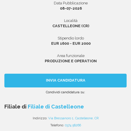
Data Pubblicazione
08-07-2026
Località
Area riservata
CASTELLEONE (CR)
INVIA CV
Stipendio lordo
EUR 1600 - EUR 2000
Area funzionale
PRODUZIONE E OPERATION
INVIA CANDIDATURA
Condividi candidatura su:
Condividi
Condividi
Condividi
Condividi
Condividi
via
su
su
su
su
Filiale di
Filiale di Castelleone
email
Facebook
Twitter
Linkedin
WhatsApp
Indirizzo:
Via Bressanoro 1, Castelleone, CR
Telefono:
0374 58266