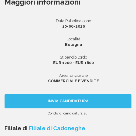
Maggiori informazioni
Data Pubblicazione
Area riservata
10-06-2026
INVIA CV
Località
Bologna
Stipendio lordo
EUR 1200 - EUR 1600
Area funzionale
COMMERCIALE E VENDITE
INVIA CANDIDATURA
Condividi candidatura su:
Condividi
Condividi
Condividi
Condividi
Condividi
via
su
su
su
su
Filiale di
Filiale di Cadoneghe
email
Facebook
Twitter
Linkedin
WhatsApp