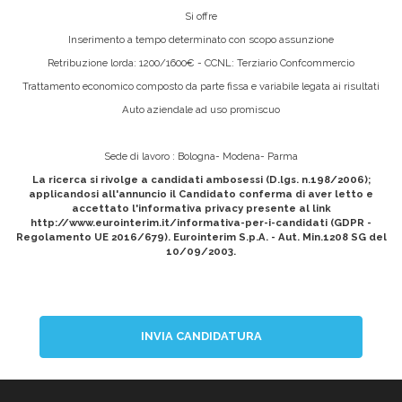
Si offre
Inserimento a tempo determinato con scopo assunzione
Retribuzione lorda: 1200/1600€ - CCNL: Terziario Confcommercio
Trattamento economico composto da parte fissa e variabile legata ai risultati
Auto aziendale ad uso promiscuo
Sede di lavoro : Bologna- Modena- Parma
La ricerca si rivolge a candidati ambosessi (D.lgs. n.198/2006);
applicandosi all'annuncio il Candidato conferma di aver letto e
accettato l'informativa privacy presente al link
http://www.eurointerim.it/informativa-per-i-candidati (GDPR -
Regolamento UE 2016/679). Eurointerim S.p.A. - Aut. Min.1208 SG del
10/09/2003.
INVIA CANDIDATURA