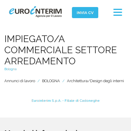
Toggle
INVIA CV
navigat
Home
IMPIEGATO/A
Chi Siamo
COMMERCIALE SETTORE
Aziende
ARREDAMENTO
Persone
Bologna
Servizi
Annunci di lavoro
BOLOGNA
Architettura/Design degli interni
Filiali
News ed Eventi
Eurointerim S.p.A. - Filiale di Cadoneghe
Domande e Risposte
Lavora con noi