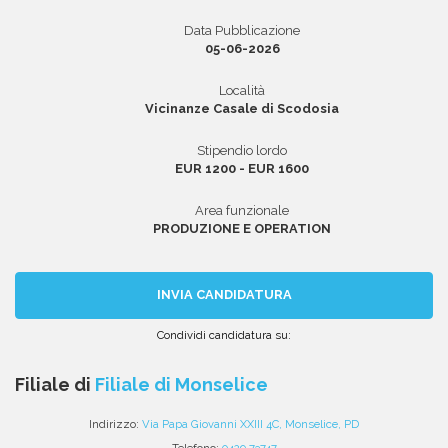
Data Pubblicazione
05-06-2026
Area riservata
Località
Vicinanze Casale di Scodosia
INVIA CV
Stipendio lordo
EUR 1200 - EUR 1600
Area funzionale
PRODUZIONE E OPERATION
INVIA CANDIDATURA
Condividi candidatura su:
Condividi
Condividi
Condividi
Condividi
Condividi
via
su
su
su
su
Filiale di
Filiale di Monselice
email
Facebook
Twitter
Linkedin
WhatsApp
Indirizzo:
Via Papa Giovanni XXIII 4C, Monselice, PD
Telefono:
0429 73747