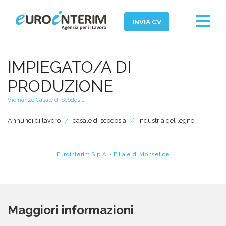
Toggle
INVIA CV
navigat
Home
IMPIEGATO/A DI
Chi Siamo
PRODUZIONE
Aziende
Vicinanze Casale di Scodosia
Persone
Annunci di lavoro
casale di scodosia
Industria del legno
Servizi
Filiali
Eurointerim S.p.A. - Filiale di Monselice
News ed Eventi
Domande e Risposte
Maggiori informazioni
Lavora con noi