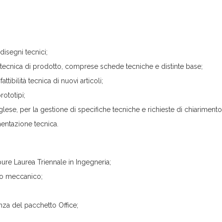
disegni tecnici;
tecnica di prodotto, comprese schede tecniche e distinte base;
ttibilità tecnica di nuovi articoli;
rototipi;
inglese, per la gestione di specifiche tecniche e richieste di chiarimento
mentazione tecnica.
re Laurea Triennale in Ingegneria;
gno meccanico;
nza del pacchetto Office;