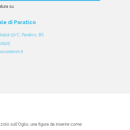
tura su:
iale di Paratico
ibaldi 57/C, Paratico, BS
12925
urointerim.it
zzolo sull'Oglio, una figura da inserire come: