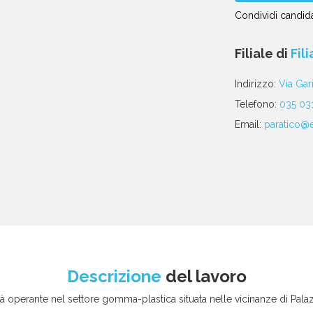
Condividi candida
Condividi
Condividi
Condividi
Condividi
Condividi
via
su
su
su
su
Filiale di
Fil
email
Facebook
Twitter
Linkedin
WhatsApp
poste
Indirizzo:
Via Gar
Telefono:
035 03
Email:
paratico@e
Descrizione
del lavoro
ealtà operante nel settore gomma-plastica situata nelle vicinanze di Pala