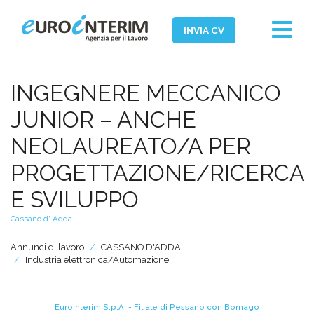
Toggle
INVIA CV
navigat
Home
INGEGNERE MECCANICO
Chi Siamo
JUNIOR – ANCHE
Aziende
NEOLAUREATO/A PER
Persone
PROGETTAZIONE/RICERCA
Servizi
E SVILUPPO
Filiali
Cassano d' Adda
News ed Eventi
Annunci di lavoro
CASSANO D'ADDA
Industria elettronica/Automazione
Domande e Risposte
Lavora con noi
Eurointerim S.p.A. - Filiale di Pessano con Bornago