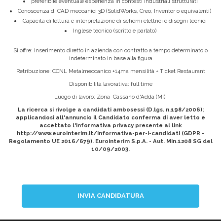
preferibile eventuale esperienza in contesti industriali strutturati
Conoscenza di CAD meccanici 3D (SolidWorks, Creo, Inventor o equivalenti)
Capacità di lettura e interpretazione di schemi elettrici e disegni tecnici
Inglese tecnico (scritto e parlato)
Si offre: Inserimento diretto in azienda con contratto a tempo determinato o
indeterminato in base alla figura
Retribuzione: CCNL Metalmeccanico +14ma mensilità + Ticket Restaurant
Disponibilità lavorativa: full time
Luogo di lavoro: Zona Cassano d'Adda (MI)
La ricerca si rivolge a candidati ambosessi (D.lgs. n.198/2006);
applicandosi all'annuncio il Candidato conferma di aver letto e
accettato l'informativa privacy presente al link
http://www.eurointerim.it/informativa-per-i-candidati (GDPR -
Regolamento UE 2016/679). Eurointerim S.p.A. - Aut. Min.1208 SG del
10/09/2003.
INVIA CANDIDATURA