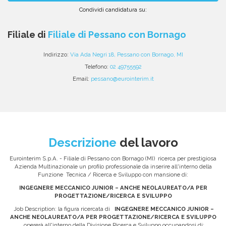
Condividi candidatura su:
Condividi
Condividi
Condividi
Condividi
Condividi
via
su
su
su
su
Filiale di
Filiale di Pessano con Bornago
email
Facebook
Twitter
Linkedin
WhatsApp
Indirizzo:
Via Ada Negri 18, Pessano con Bornago, MI
Telefono:
02 49755592
Email:
pessano@eurointerim.it
Descrizione
del lavoro
Eurointerim S.p.A. - Filiale di Pessano con Bornago (MI) ricerca per prestigiosa
Azienda Multinazionale un profilo professionale da inserire all'interno della
Funzione Tecnica / Ricerca e Sviluppo con mansione di:
INGEGNERE MECCANICO JUNIOR – ANCHE NEOLAUREATO/A PER
PROGETTAZIONE/RICERCA E SVILUPPO
Job Description: la figura ricercata di
INGEGNERE MECCANICO JUNIOR –
ANCHE NEOLAUREATO/A PER PROGETTAZIONE/RICERCA E SVILUPPO
opererà all'interno della Divisione Ricerca e Sviluppo occupandosi di: