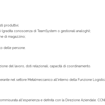
o:
i produttivi;
ici (gradita conoscenza di TeamSystem o gestionali analoghi);
ne di magazzino;
nto delle persone.
one del lavoro, doti relazionali, capacità di coordinamento.
operante nel settore Metalmeccanico all'interno della Funzione Logist
.
ommisurata all'esperienza e definita con la Direzione Aziendale. CCN