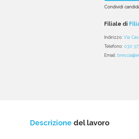
Condividi candida
Condividi
Condividi
Condividi
Condividi
Condividi
via
su
su
su
su
Filiale di
Fil
email
Facebook
Twitter
Linkedin
WhatsApp
poste
Indirizzo:
Via Cas
Telefono:
030 37
Email:
brescia@eu
Descrizione
del lavoro