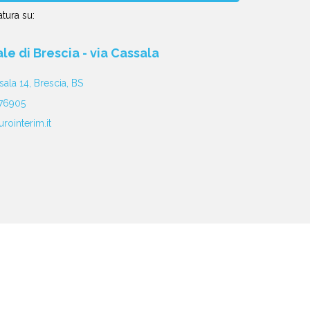
tura su:
iale di Brescia - via Cassala
sala 14, Brescia, BS
76905
rointerim.it