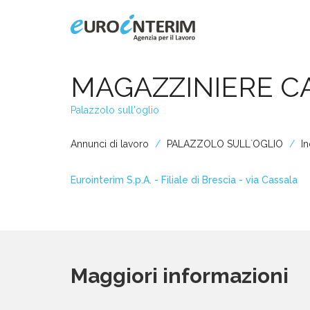
Home
MAGAZZINIERE 
Palazzolo sull'oglio
Chi Siamo
Annunci di lavoro
PALAZZOLO SULL`OGLIO
I
Aziende
Eurointerim S.p.A. - Filiale di Brescia - via Cassala
Persone
Servizi
Maggiori informazioni
Filiali