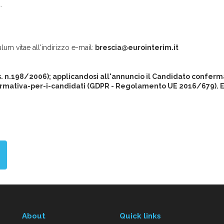
a.
lum vitae all'indirizzo e-mail:
brescia@eurointerim.it
gs. n.198/2006); applicandosi all'annuncio il Candidato conferma
rmativa-per-i-candidati (GDPR - Regolamento UE 2016/679). Eur
About
Quick links