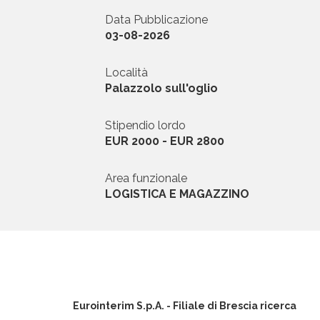
Data Pubblicazione
News ed Eventi
03-08-2026
Domande e Ris
Località
Palazzolo sull'oglio
Lavora con noi
Stipendio lordo
EUR 2000 - EUR 2800
Area funzionale
LOGISTICA E MAGAZZINO
Area riservata
INVIA CV
Eurointerim S.p.A. - Filiale di Brescia ricerca