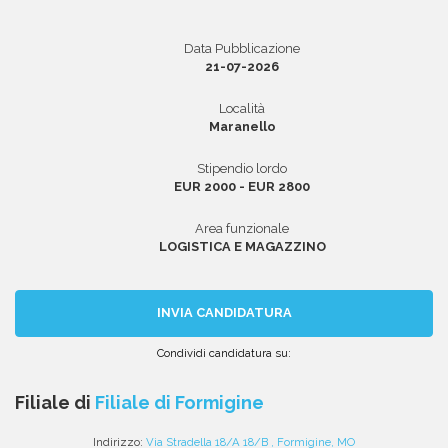
Data Pubblicazione
21-07-2026
Area riservata
Località
INVIA CV
Maranello
Stipendio lordo
EUR 2000 - EUR 2800
Area funzionale
LOGISTICA E MAGAZZINO
INVIA CANDIDATURA
Condividi candidatura su:
Condividi
Condividi
Condividi
Condividi
Condividi
via
su
su
su
su
Filiale di
Filiale di Formigine
email
Facebook
Twitter
Linkedin
WhatsApp
Indirizzo:
Via Stradella 18/A 18/B , Formigine, MO