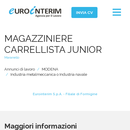
Toggle
INVIA CV
navigat
Home
MAGAZZINIERE
Chi Siamo
CARRELLISTA JUNIOR
Aziende
Maranello
Persone
Annunci di lavoro
MODENA
Industria metalmeccanica o Industria navale
Servizi
Filiali
Eurointerim S.p.A. - Filiale di Formigine
News ed Eventi
Domande e Risposte
Lavora con noi
Maggiori informazioni