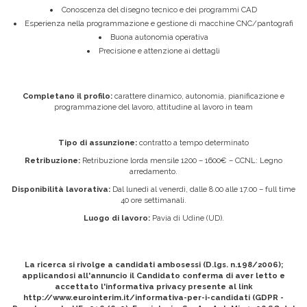
Conoscenza del disegno tecnico e dei programmi CAD
Esperienza nella programmazione e gestione di macchine CNC/pantografi
Buona autonomia operativa
Precisione e attenzione ai dettagli
Completano il profilo:
carattere dinamico, autonomia, pianificazione e
programmazione del lavoro, attitudine al lavoro in team
Tipo di assunzione:
contratto a tempo determinato
Retribuzione:
Retribuzione lorda mensile 1200 – 1600€ – CCNL: Legno
arredamento.
Disponibilità lavorativa:
Dal lunedì al venerdì, dalle 8.00 alle 17.00 – full time
40 ore settimanali.
Luogo di lavoro:
Pavia di Udine (UD).
La ricerca si rivolge a candidati ambosessi (D.lgs. n.198/2006);
applicandosi all'annuncio il Candidato conferma di aver letto e
accettato l'informativa privacy presente al link
http://www.eurointerim.it/informativa-per-i-candidati (GDPR -