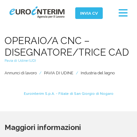
Toggle
INVIA CV
navigat
Home
OPERAIO/A CNC –
Chi Siamo
DISEGNATORE/TRICE CAD
Aziende
Pavia di Udine (UD)
Persone
Annunci di lavoro
PAVIA DI UDINE
Industria del legno
Servizi
Filiali
Eurointerim S.p.A. - Filiale di San Giorgio di Nogaro
News ed Eventi
Domande e Risposte
Maggiori informazioni
Lavora con noi