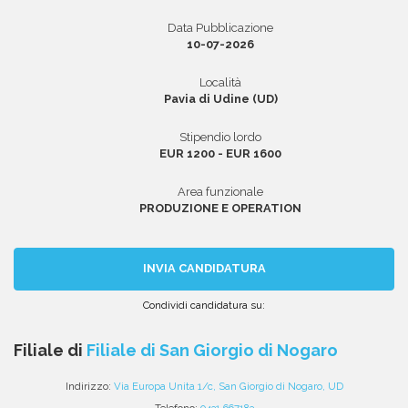
Data Pubblicazione
10-07-2026
Area riservata
Località
Pavia di Udine (UD)
INVIA CV
Stipendio lordo
EUR 1200 - EUR 1600
Area funzionale
PRODUZIONE E OPERATION
INVIA CANDIDATURA
Condividi candidatura su:
Condividi
Condividi
Condividi
Condividi
Condividi
via
su
su
su
su
Filiale di
Filiale di San Giorgio di Nogaro
email
Facebook
Twitter
Linkedin
WhatsApp
Indirizzo:
Via Europa Unita 1/c, San Giorgio di Nogaro, UD
Telefono:
0431 667183