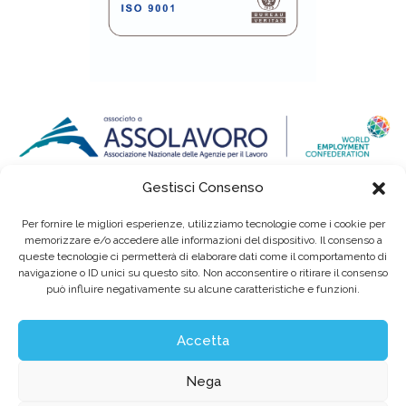
Gestisci Consenso
Per fornire le migliori esperienze, utilizziamo tecnologie come i cookie per
memorizzare e/o accedere alle informazioni del dispositivo. Il consenso a
queste tecnologie ci permetterà di elaborare dati come il comportamento di
navigazione o ID unici su questo sito. Non acconsentire o ritirare il consenso
può influire negativamente su alcune caratteristiche e funzioni.
Eurointerim S.p.A. Società Benefit / Agenzia per il Lavoro / Cap. Soc. deliberato e
sottoscritto per € 6.620.640,00
Sede legale: Viale dell'Industria, 60 / 35129 Padova Tel. (+39) 049 89 34 994 / Fax (+39)
049 89 35 068 /
info@eurointerim.it
Accetta
C.F. - P. IVA - Reg. Imp. di Padova n° 03304720281 REA nº302673 / Aut. Min. Lav. Prot.
n.1208 - SG del 16.12.2004
©2026 Eurointerim S.p.A. Tutti i diritti riservati
Nega
Obblighi informativi per le erogazioni pubbliche: