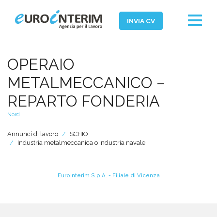
Toggle
INVIA CV
navigat
Home
OPERAIO
Chi Siamo
METALMECCANICO –
Aziende
REPARTO FONDERIA
Persone
Nord
Servizi
Annunci di lavoro
SCHIO
Industria metalmeccanica o Industria navale
Filiali
News ed Eventi
Eurointerim S.p.A. - Filiale di Vicenza
Domande e Risposte
Lavora con noi