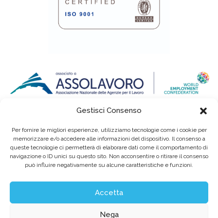
Gestisci Consenso
Per fornire le migliori esperienze, utilizziamo tecnologie come i cookie per
memorizzare e/o accedere alle informazioni del dispositivo. Il consenso a
queste tecnologie ci permetterà di elaborare dati come il comportamento di
navigazione o ID unici su questo sito. Non acconsentire o ritirare il consenso
può influire negativamente su alcune caratteristiche e funzioni.
Eurointerim S.p.A. Società Benefit / Agenzia per il Lavoro / Cap. Soc. deliberato e
sottoscritto per € 6.620.640,00
Sede legale: Viale dell'Industria, 60 / 35129 Padova Tel. (+39) 049 89 34 994 / Fax (+39)
049 89 35 068 /
info@eurointerim.it
Accetta
C.F. - P. IVA - Reg. Imp. di Padova n° 03304720281 REA nº302673 / Aut. Min. Lav. Prot.
n.1208 - SG del 16.12.2004
©2026 Eurointerim S.p.A. Tutti i diritti riservati
Nega