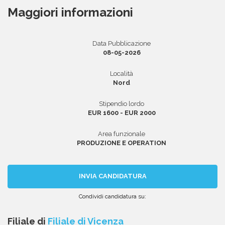
Maggiori informazioni
Area riservata
Data Pubblicazione
08-05-2026
INVIA CV
Località
Nord
Stipendio lordo
EUR 1600 - EUR 2000
Area funzionale
PRODUZIONE E OPERATION
INVIA CANDIDATURA
Condividi candidatura su:
Condividi
Condividi
Condividi
Condividi
Condividi
via
su
su
su
su
Filiale di
Filiale di Vicenza
email
Facebook
Twitter
Linkedin
WhatsApp