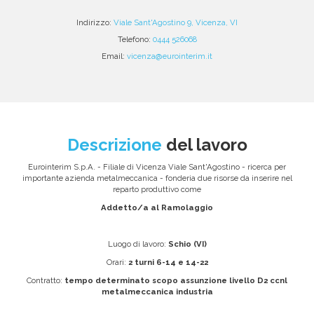
Indirizzo:
Viale Sant'Agostino 9, Vicenza, VI
Telefono:
0444 526068
Email:
vicenza@eurointerim.it
Descrizione
del lavoro
Eurointerim S.p.A. - Filiale di Vicenza Viale Sant'Agostino - ricerca per
importante azienda metalmeccanica - fonderia due risorse da inserire nel
reparto produttivo come
Addetto/a al Ramolaggio
Luogo di lavoro:
Schio (VI)
Orari:
2 turni 6-14 e 14-22
Contratto:
tempo determinato scopo assunzione livello D2 ccnl
metalmeccanica industria