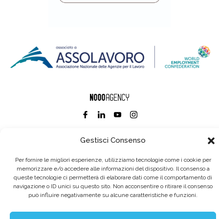
Gestisci Consenso
Eurointerim S.p.A. Società Benefit / Agenzia per il Lavoro / Cap. Soc. deliberato e
sottoscritto per € 6.620.640,00
Sede legale: Viale dell'Industria, 60 / 35129 Padova Tel. (+39) 049 89 34 994 / Fax (+39)
Per fornire le migliori esperienze, utilizziamo tecnologie come i cookie per
049 89 35 068 /
info@eurointerim.it
memorizzare e/o accedere alle informazioni del dispositivo. Il consenso a
C.F. - P. IVA - Reg. Imp. di Padova n° 03304720281 REA nº302673 / Aut. Min. Lav. Prot.
queste tecnologie ci permetterà di elaborare dati come il comportamento di
n.1208 - SG del 16.12.2004
©2026 Eurointerim S.p.A. Tutti i diritti riservati
navigazione o ID unici su questo sito. Non acconsentire o ritirare il consenso
può influire negativamente su alcune caratteristiche e funzioni.
Obblighi informativi per le erogazioni pubbliche:
gli aiuti di Stato e gli aiuti de minimis ricevuti dalla nostra impresa sono contenuti
nel Registro nazionale degli aiuti di Stato