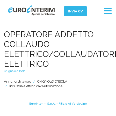
Togg
INVIA CV
navig
Home
OPERATORE ADDETTO
Chi Siamo
COLLAUDO
Aziende
ELETTRICO/COLLAUDATOR
Persone
ELETTRICO
Servizi
Chignolo d'Isola
Filiali
Annunci di lavoro
CHIGNOLO D'ISOLA
Industria elettronica/Automazione
News ed Eventi
Domande e Risposte
Eurointerim S.p.A. - Filiale di Verdellino
Lavora con noi