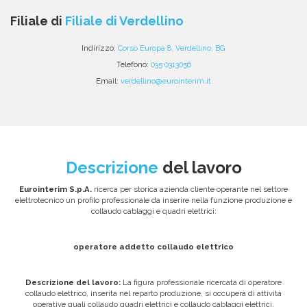
Condividi
Condividi
Condividi
Condividi
Condividi
via
su
su
su
su
Filiale di
Filiale di Verdellino
email
Facebook
Twitter
Linkedin
WhatsApp
Indirizzo:
Corso Europa 8, Verdellino, BG
Telefono:
035 0313056
Email:
verdellino@eurointerim.it
Descrizione
del lavoro
Eurointerim S.p.A.
ricerca per storica azienda cliente operante nel settore
elettrotecnico un profilo professionale da inserire nella funzione produzione e
collaudo cablaggi e quadri elettrici:
operatore addetto collaudo elettrico
Descrizione del lavoro:
La figura professionale ricercata di operatore
collaudo elettrico, inserita nel reparto produzione, si occuperà di attività
operative quali collaudo quadri elettrici e collaudo cablaggi elettrici.