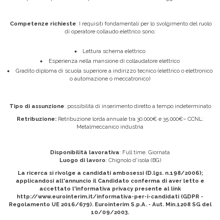
Competenze richieste
: I requisiti fondamentali per lo svolgimento del ruolo
di operatore collaudo elettrico sono:
Lettura schema elettrico
Esperienza nella mansione di collaudatore elettrico
Gradito diploma di scuola superiore a indirizzo tecnico (elettrico o elettronico
o automazione o meccatronico)
Tipo di assunzione
: possibilità di inserimento diretto a tempo indeterminato
Retribuzione:
Retribuzione lorda annuale tra 30.000€ e 35.000€– CCNL:
Metalmeccanico industria
Disponibilità lavorativa
: Full time. Giornata
Luogo di lavoro
: Chignolo d'isola (BG)
La ricerca si rivolge a candidati ambosessi (D.lgs. n.198/2006);
applicandosi all'annuncio il Candidato conferma di aver letto e
accettato l'informativa privacy presente al link
http://www.eurointerim.it/informativa-per-i-candidati (GDPR -
Regolamento UE 2016/679). Eurointerim S.p.A. - Aut. Min.1208 SG del
10/09/2003.