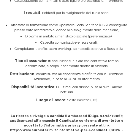
Collaborazione con familiari e altre figure professionali di riferimento
I requisiti
richiesti per lo svolgimento del ruolo sono:
Attestato di formazione come Operatore Socio Sanitario (OSS), conseguito
presso ente accreditato e idoneo allo svolgimento della mansione,
Diploma in ambito umanistico o sociale (preferenziale),
Capacità comunicative e relazionali,
Completano il profilo: team working, spirito collaborativo e flessibilità
Tipo di assunzione:
assunzione iniziale con contratto a tempo
determinato, a scopo inserimento diretto in azienda
Retribuzione:
commisurata all'esperienza e definita con la Direzione
Aziendale, in base al CCNL di riferimento
Disponibilità lavorativa:
Full time, con disponibilità ai turni, anche
notturni
Luogo di lavoro:
Sesto Imolese (BO)
La ricerca si rivolge a candidati ambosessi (D.lgs. n.198/2006);
applicandosi all'annuncio il Candidato conferma di aver letto e
accettato l'informativa privacy presente al link
http://www.eurointerim.it/informativa-per-i-candidati (GDPR -