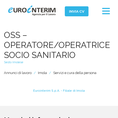
Toggle
INVIA CV
navigat
Home
OSS –
Chi Siamo
OPERATORE/OPERATRICE
Aziende
SOCIO SANITARIO
Persone
Sesto Imolese
Servizi
Annunci di lavoro
Imola
Servizi e cura della persona
Filiali
News ed Eventi
Eurointerim S.p.A. - Filiale di Imola
Domande e Risposte
Lavora con noi