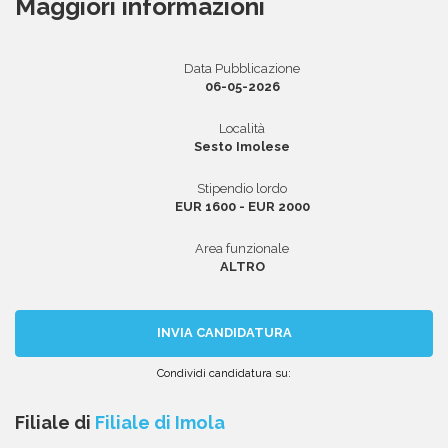
Maggiori informazioni
Data Pubblicazione
Area riservata
06-05-2026
INVIA CV
Località
Sesto Imolese
Stipendio lordo
EUR 1600 - EUR 2000
Area funzionale
ALTRO
INVIA CANDIDATURA
Condividi candidatura su:
Condividi
Condividi
Condividi
Condividi
Condividi
via
su
su
su
su
Filiale di
Filiale di Imola
email
Facebook
Twitter
Linkedin
WhatsApp