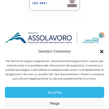
Gestisci Consenso
Per fornire le migliori esperienze, utilizziamo tecnologie come i cookie per
memorizzare e/o accedere alle informazioni del dispositivo. Il consenso a
queste tecnologie ci permetterà di elaborare dati come il comportamento di
navigazione o ID unici su questo sito. Non acconsentire o ritirare il consenso
può influire negativamente su alcune caratteristiche e funzioni.
Eurointerim S.p.A. Società Benefit / Agenzia per il Lavoro / Cap. Soc. deliberato e
sottoscritto per € 6.620.640,00
Sede legale: Viale dell'Industria, 60 / 35129 Padova Tel. (+39) 049 89 34 994 / Fax (+39)
049 89 35 068 /
info@eurointerim.it
Accetta
C.F. - P. IVA - Reg. Imp. di Padova n° 03304720281 REA nº302673 / Aut. Min. Lav. Prot.
n.1208 - SG del 16.12.2004
©2026 Eurointerim S.p.A. Tutti i diritti riservati
Nega
Obblighi informativi per le erogazioni pubbliche: