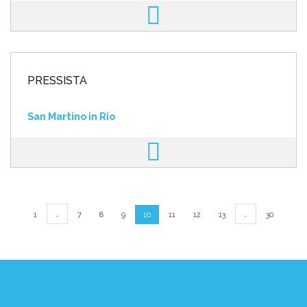
PRESSISTA
San Martino in Rio
…
…
1
7
8
9
10
11
12
13
30