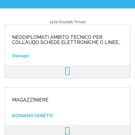
1474 Risultati Trovati
Area riservata
NEODIPLOMATI AMBITO TECNICO PER
INVIA CV
COLLAUDO SCHEDE ELETTRONICHE O LINEE
DI PRODUZIONE AMBITO ELETTRONIC
Osnago
MAGAZZINIERE
ROSSANO VENETO