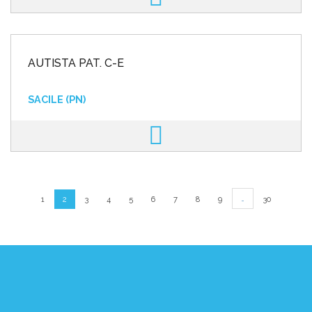
AUTISTA PAT. C-E
SACILE (PN)
…
1
2
3
4
5
6
7
8
9
30