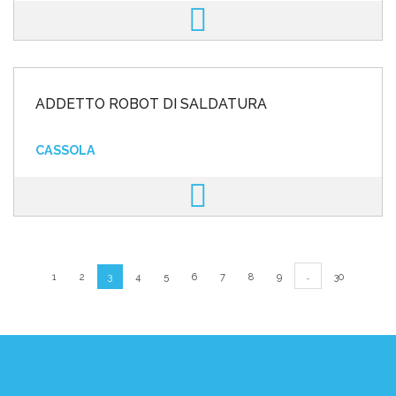
ADDETTO ROBOT DI SALDATURA
CASSOLA
…
1
2
3
4
5
6
7
8
9
30