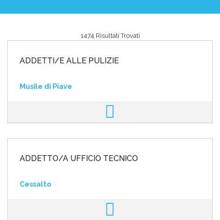
1474 Risultati Trovati
Area riservata
ADDETTI/E ALLE PULIZIE
INVIA CV
Musile di Piave
ADDETTO/A UFFICIO TECNICO
Cessalto