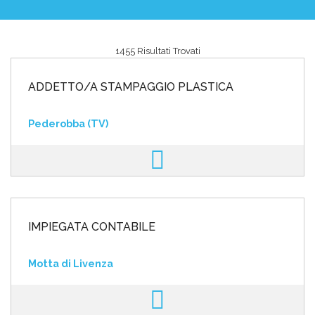
1455 Risultati Trovati
Area riservata
ADDETTO/A STAMPAGGIO PLASTICA
INVIA CV
Pederobba (TV)
IMPIEGATA CONTABILE
Motta di Livenza