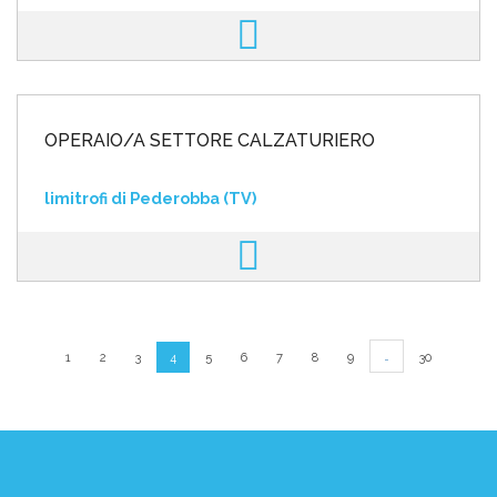
OPERAIO/A SETTORE CALZATURIERO
limitrofi di Pederobba (TV)
…
1
2
3
4
5
6
7
8
9
30