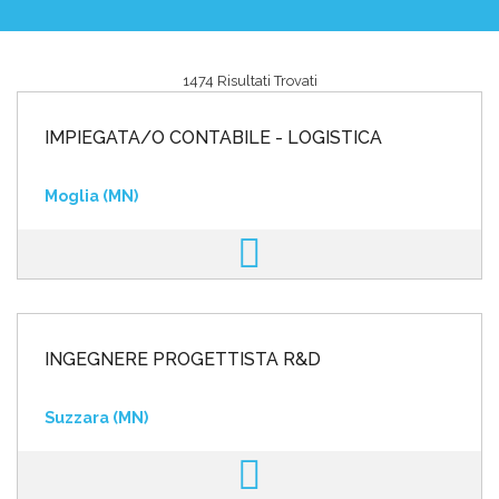
1474 Risultati Trovati
Area riservata
IMPIEGATA/O CONTABILE - LOGISTICA
INVIA CV
Moglia (MN)
INGEGNERE PROGETTISTA R&D
Suzzara (MN)