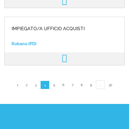
IMPIEGATO/A UFFICIO ACQUISTI
Rubano (PD)
…
1
2
3
4
5
6
7
8
9
30