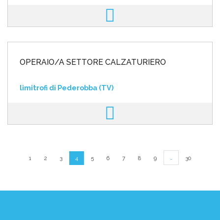
OPERAIO/A SETTORE CALZATURIERO
limitrofi di Pederobba (TV)
…
1
2
3
4
5
6
7
8
9
30