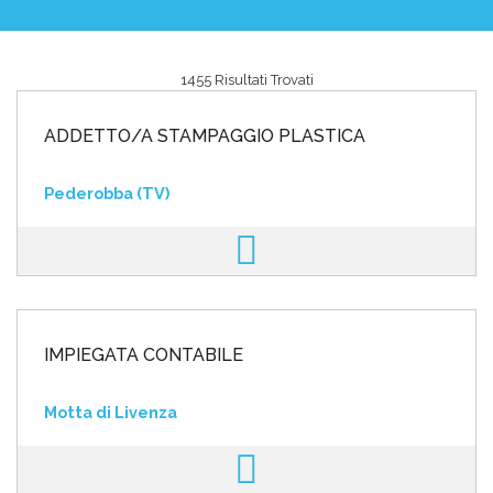
1455 Risultati Trovati
Area riservata
ADDETTO/A STAMPAGGIO PLASTICA
INVIA CV
Pederobba (TV)
IMPIEGATA CONTABILE
Motta di Livenza